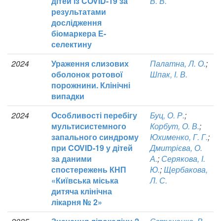
дітей із COVID-19 за
В. В.
результатами
дослідження
біомаркера Е-
селектину
2024
Ураження слизових
Палатна, Л. О.
;
оболонок ротової
Шпак, І. В.
порожнини. Клінічні
випадки
2024
Особливості перебігу
Буц, О. Р.
;
мультисистемного
Корбут, О. В.
;
запального синдрому
Юхименко, Г. Г.
;
при COVID-19 у дітей
Дмитрієва, О.
за даними
А.
;
Серякова, І.
спостережень КНП
Ю.
;
Щербакова,
«Київська міська
Л. С.
дитяча клінічна
лікарня № 2»