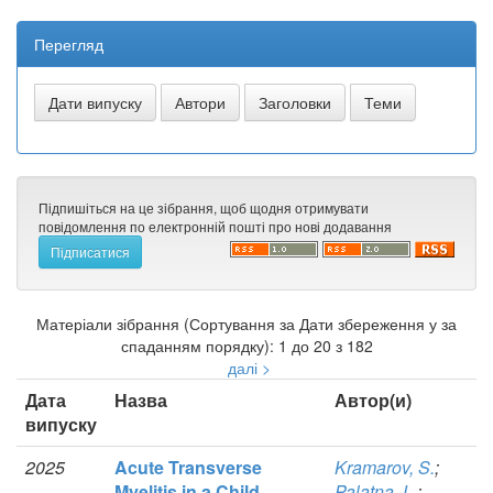
Перегляд
Підпишіться на це зібрання, щоб щодня отримувати
повідомлення по електронній пошті про нові додавання
Матеріали зібрання (Сортування за Дати збереження у за
спаданням порядку): 1 до 20 з 182
далі >
Дата
Назва
Автор(и)
випуску
2025
Acute Transverse
Kramarov, S.
;
Myelitis in a Child
Palatna, L.
;