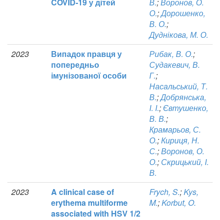
COVID-19 у дітей
В.
;
Воронов, О.
О.
;
Дорошенко,
В. О.
;
Дуднікова, М. О.
2023
Випадок правця у
Рибак, В. О.
;
попередньо
Судакевич, В.
імунізованої особи
Г.
;
Насальський, Т.
В.
;
Добрянська,
І. І.
;
Євтушенко,
В. В.
;
Крамарьов, С.
О.
;
Кириця, Н.
С.
;
Воронов, О.
О.
;
Скрицький, І.
В.
2023
A clinical case of
Frych, S.
;
Kys,
erythema multiforme
M.
;
Korbut, O.
associated with HSV 1/2