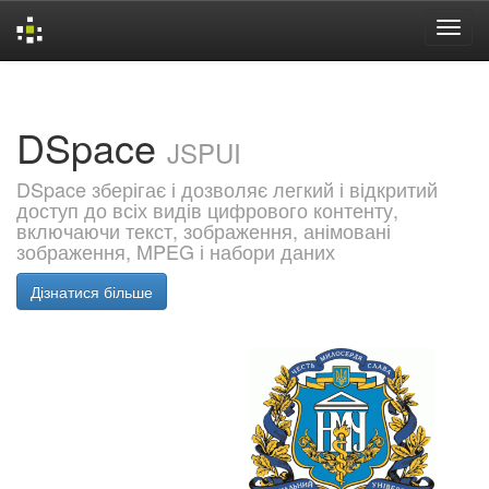
Skip
navigation
DSpace
JSPUI
DSpace зберігає і дозволяє легкий і відкритий
доступ до всіх видів цифрового контенту,
включаючи текст, зображення, анімовані
зображення, MPEG і набори даних
Дізнатися більше