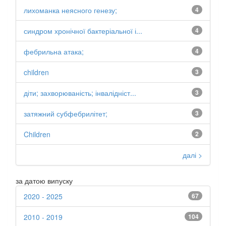
лихоманка неясного генезу;
4
синдром хронічної бактеріальної і...
4
фебрильна атака;
4
children
3
діти; захворюваність; інвалідніст...
3
затяжний субфебрилітет;
3
Children
2
далі >
за датою випуску
2020 - 2025
67
2010 - 2019
104