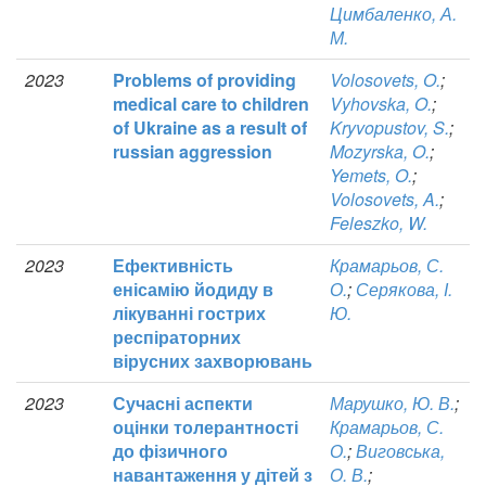
Цимбаленко, А.
М.
2023
Problems of providing
Volosovets, O.
;
medical care to children
Vyhovska, O.
;
of Ukraine as a result of
Kryvopustov, S.
;
russian aggression
Mozyrska, O.
;
Yemets, O.
;
Volosovets, A.
;
Feleszko, W.
2023
Ефективність
Крамарьов, С.
енісамію йодиду в
О.
;
Серякова, І.
лікуванні гострих
Ю.
респіраторних
вірусних захворювань
2023
Сучасні аспекти
Марушко, Ю. В.
;
оцінки толерантності
Крамарьов, С.
до фізичного
О.
;
Виговська,
навантаження у дітей з
О. В.
;