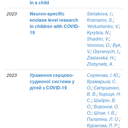
in a child
2023
Neuron-specific
Seriakova, I.
;
enolase level research
Kramarov, S.
;
in children with COVID-
Yevtushenko, V.
;
19
Kyrytsia, N.
;
Shadrin, V.
;
Voronov, O.
;
Byk,
V.
;
Grynevych, I.
;
Zaslavska, H.
;
Zlobynets, A.
2023
Ураження серцево-
Серякова, І. Ю.
;
судинної системи у
Крамарьов, С.
дітей з COVID-19
О.
;
Євтушенко,
В. В.
;
Кириця, Н.
С.
;
Шадрін, В.
О.
;
Воронов, О.
О.
;
Шпак, І. В.
;
Палатна, Л. О.
;
Куракова, Л. Р.
;