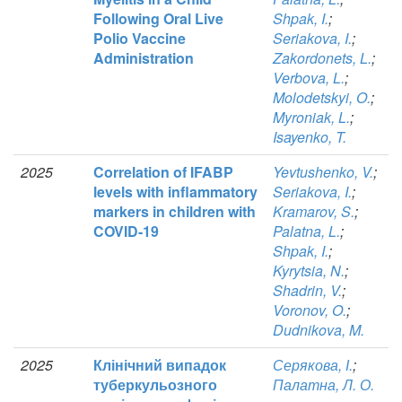
Following Oral Live
Shpak, I.
;
Polio Vaccine
Seriakova, I.
;
Administration
Zakordonets, L.
;
Verbova, L.
;
Molodetskyi, O.
;
Myroniak, L.
;
Isayenko, T.
2025
Correlation of IFABP
Yevtushenko, V.
;
levels with inflammatory
Seriakova, I.
;
markers in children with
Kramarov, S.
;
COVID-19
Palatna, L.
;
Shpak, I.
;
Kyrytsia, N.
;
Shadrin, V.
;
Voronov, O.
;
Dudnikova, M.
2025
Клінічний випадок
Серякова, І.
;
туберкульозного
Палатна, Л. О.