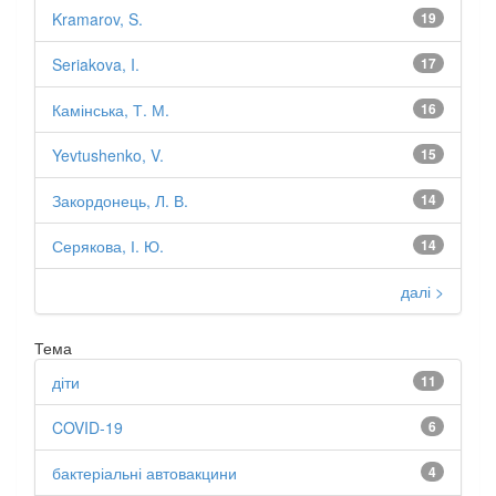
Kramarov, S.
19
Seriakova, I.
17
Камінська, Т. М.
16
Yevtushenko, V.
15
Закордонець, Л. В.
14
Серякова, І. Ю.
14
далі >
Тема
діти
11
COVID-19
6
бактеріальні автовакцини
4