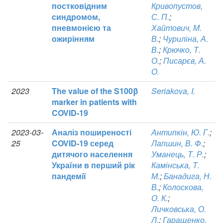
постковідним
Кривопустов,
синдромом,
С. П.
;
пневмонією та
Хайтович, М.
ожирінням
В.
;
Чуриліна, А.
В.
;
Крючко, Т.
О.
;
Писарєв, А.
О.
2023
The value of the S100β
Seriakova, I.
marker in patients with
COVID-19
2023-03-
Аналіз поширеності
Антипкін, Ю. Г.
;
25
COVID-19 серед
Лапшин, В. Ф.
;
дитячого населення
Уманець, Т. Р.
;
України в перший рік
Камінська, Т.
пандемії
М.
;
Банадига, Н.
В.
;
Колоскова,
О. К.
;
Личкoвська, О.
Л.
;
Гаращенко,