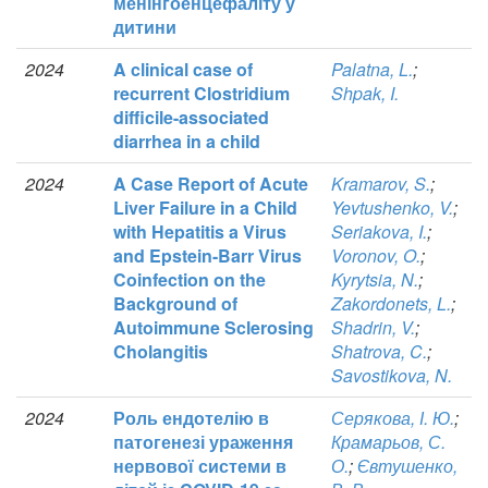
менінгоенцефаліту у
дитини
2024
A clinical case of
Palatna, L.
;
recurrent Clostridium
Shpak, I.
difficile-associated
diarrhea in a child
2024
A Case Report of Acute
Kramarov, S.
;
Liver Failure in a Child
Yevtushenko, V.
;
with Hepatitis a Virus
Seriakova, I.
;
and Epstein-Barr Virus
Voronov, O.
;
Coinfection on the
Kyrytsia, N.
;
Background of
Zakordonets, L.
;
Autoimmune Sclerosing
Shadrin, V.
;
Cholangitis
Shatrova, C.
;
Savostikova, N.
2024
Роль ендотелію в
Серякова, І. Ю.
;
патогенезі ураження
Крамарьов, С.
нервової системи в
О.
;
Євтушенко,