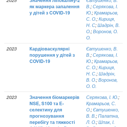
2025
Значення ліпокаліну-2
Євтушенко, В.
як маркера запалення
В.
;
Серякова, І.
у дітей з COVID-19
Ю.
;
Крамарьов,
С. О.
;
Кириця,
Н. С
;
Шадрін, В.
О.
;
Воронов, О.
О.
2023
Кардіоваскулярні
Євтушенко, В.
порушення у дітей з
В.
;
Серякова, І.
COVID-19
Ю.
;
Крамарьов,
С. О.
;
Кириця,
Н. С.
;
Шадрін,
В. О.
;
Воронов,
О. О.
2023
Значення біомаркерів
Серякова, І. Ю.
;
NSE, S100 та Е-
Крамарьов, С.
селектину для
О.
;
Євтушенко,
прогнозування
В. В.
;
Палатна,
перебігу та тяжкості
Л. О.
;
Шпак, І.