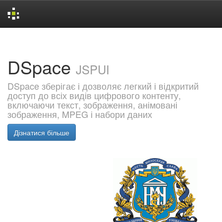
Skip
navigation
DSpace
JSPUI
DSpace зберігає і дозволяє легкий і відкритий
доступ до всіх видів цифрового контенту,
включаючи текст, зображення, анімовані
зображення, MPEG і набори даних
Дізнатися більше