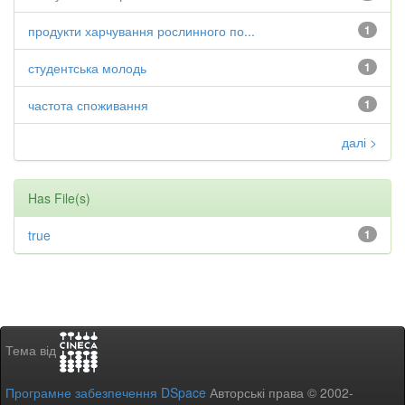
продукти харчування рослинного по...
1
студентська молодь
1
частота споживання
1
далі >
Has File(s)
true
1
Тема від
Програмне забезпечення DSpace
Авторські права © 2002-