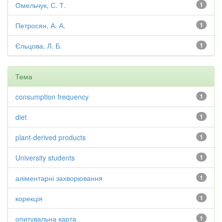
Омельчук, С. Т.
1
Петросян, А. А.
1
Єльцова, Л. Б.
1
Тема
consumption frequency
1
diet
1
plant-derived products
1
University students
1
аліментарні захворювання
1
корекція
1
опитувальна карта
1