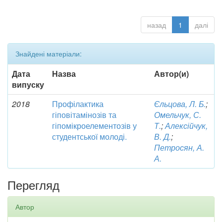
назад
1
далі
Знайдені матеріали:
Дата
Назва
Автор(и)
випуску
2018
Профілактика
Єльцова, Л. Б.
;
гіповітамінозів та
Омельчук, С.
гіпомікроелементозів у
Т.
;
Алексійчук,
студентської молоді.
В. Д.
;
Петросян, А.
А.
Перегляд
Автор