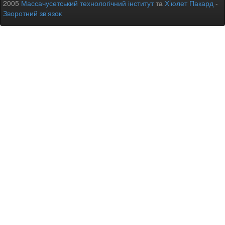
2005
Массачусетський технологічний інститут
та
Х’юлет Пакард
-
Зворотний зв’язок