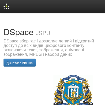
Skip
navigation
DSpace
JSPUI
DSpace зберігає і дозволяє легкий і відкритий
доступ до всіх видів цифрового контенту,
включаючи текст, зображення, анімовані
зображення, MPEG і набори даних
Дізнатися більше