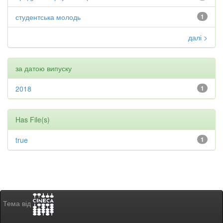
студентська молодь
1
далі >
за датою випуску
2018
1
Has File(s)
true
1
Тема від