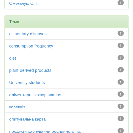
Омельчук, С. Т.
1
Тема
alimentary diseases
1
consumption frequency
1
diet
1
plant-derived products
1
University students
1
аліментарні захворювання
1
корекція
1
опитувальна карта
1
продукти харчування рослинного по...
1