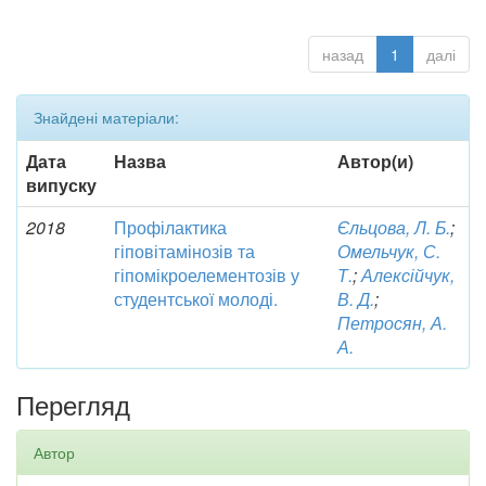
назад
1
далі
Знайдені матеріали:
Дата
Назва
Автор(и)
випуску
2018
Профілактика
Єльцова, Л. Б.
;
гіповітамінозів та
Омельчук, С.
гіпомікроелементозів у
Т.
;
Алексійчук,
студентської молоді.
В. Д.
;
Петросян, А.
А.
Перегляд
Автор