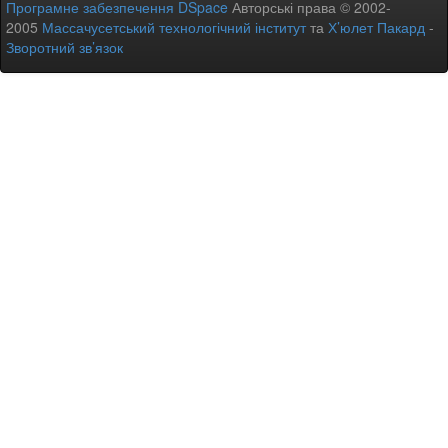
Програмне забезпечення DSpace
Авторські права © 2002-
2005
Массачусетський технологічний інститут
та
Х’юлет Пакард
-
Зворотний зв’язок