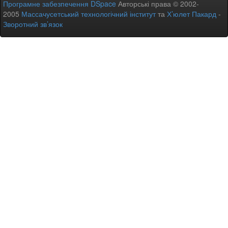
Програмне забезпечення DSpace
Авторські права © 2002-
2005
Массачусетський технологічний інститут
та
Х’юлет Пакард
-
Зворотний зв’язок