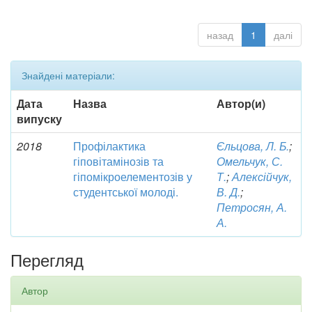
назад
1
далі
Знайдені матеріали:
Дата
Назва
Автор(и)
випуску
2018
Профілактика
Єльцова, Л. Б.
;
гіповітамінозів та
Омельчук, С.
гіпомікроелементозів у
Т.
;
Алексійчук,
студентської молоді.
В. Д.
;
Петросян, А.
А.
Перегляд
Автор