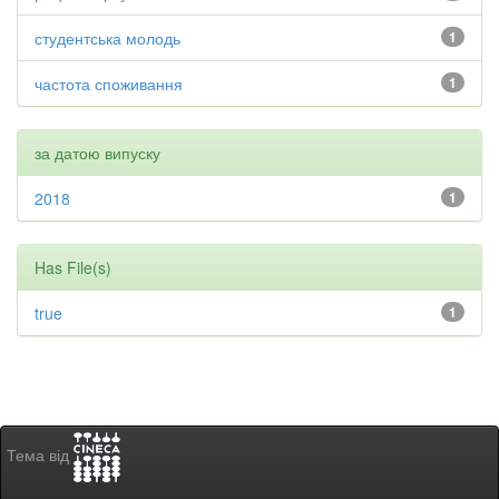
студентська молодь
1
частота споживання
1
за датою випуску
2018
1
Has File(s)
true
1
Тема від