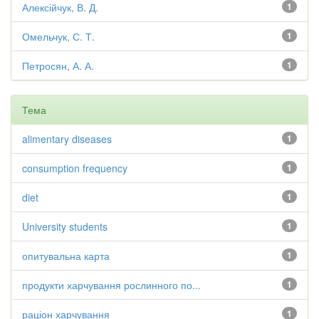
Алексійчук, В. Д.
1
Омельчук, С. Т.
1
Петросян, А. А.
1
Тема
alimentary diseases
1
consumption frequency
1
diet
1
University students
1
опитувальна карта
1
продукти харчування рослинного по...
1
раціон харчування
1