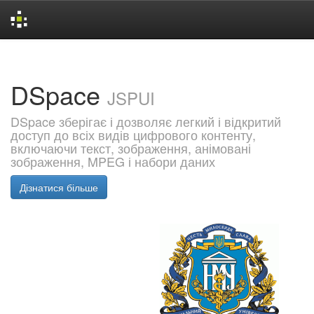
Skip
navigation
DSpace
JSPUI
DSpace зберігає і дозволяє легкий і відкритий
доступ до всіх видів цифрового контенту,
включаючи текст, зображення, анімовані
зображення, MPEG і набори даних
Дізнатися більше