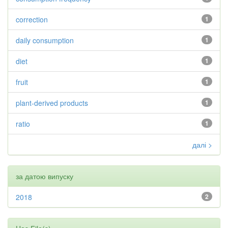
correction
1
daily consumption
1
diet
1
fruit
1
plant-derived products
1
ratio
1
далі >
за датою випуску
2018
2