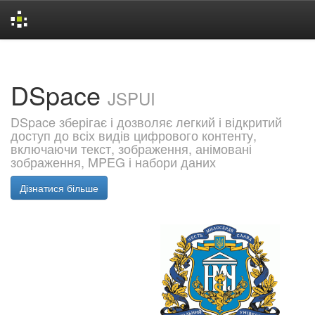
Skip
navigation
DSpace
JSPUI
DSpace зберігає і дозволяє легкий і відкритий
доступ до всіх видів цифрового контенту,
включаючи текст, зображення, анімовані
зображення, MPEG і набори даних
Дізнатися більше