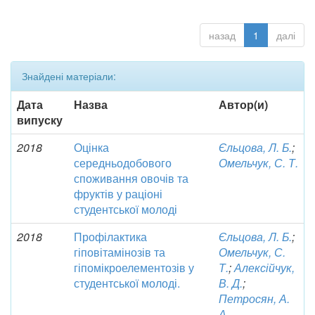
назад
1
далі
Знайдені матеріали:
Дата
Назва
Автор(и)
випуску
2018
Оцінка
Єльцова, Л. Б.
;
середньодобового
Омельчук, С. Т.
споживання овочів та
фруктів у раціоні
студентської молоді
2018
Профілактика
Єльцова, Л. Б.
;
гіповітамінозів та
Омельчук, С.
гіпомікроелементозів у
Т.
;
Алексійчук,
студентської молоді.
В. Д.
;
Петросян, А.
А.