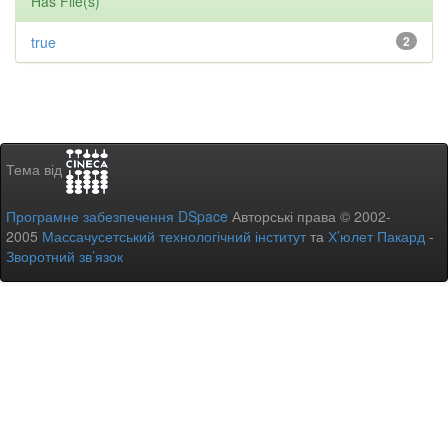
Has File(s)
true
2
Тема від
Програмне забезпечення DSpace
Авторські права © 2002-
2005
Массачусетський технологічний інститут
та
Х’юлет Пакард
-
Зворотний зв’язок