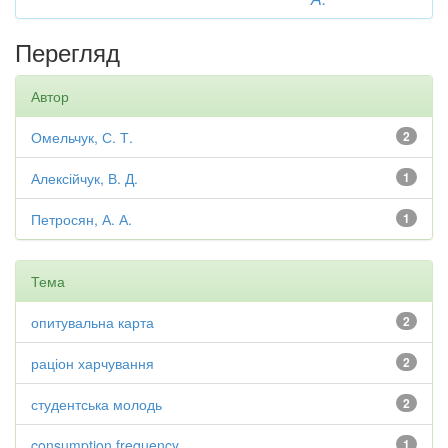
Перегляд
Автор
Омельчук, С. Т.
2
Алексійчук, В. Д.
1
Петросян, А. А.
1
Тема
опитувальна карта
2
раціон харчування
2
студентська молодь
2
consumption frequency
1