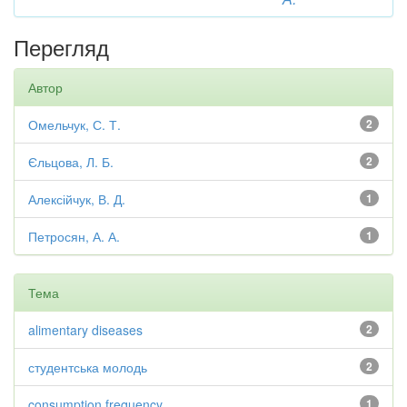
Перегляд
Автор
Омельчук, С. Т.
2
Єльцова, Л. Б.
2
Алексійчук, В. Д.
1
Петросян, А. А.
1
Тема
alimentary diseases
2
студентська молодь
2
consumption frequency
1