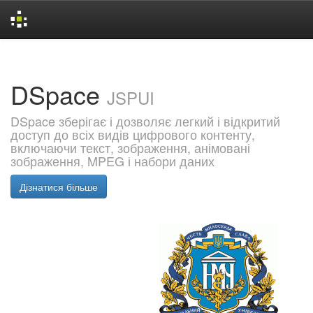
Skip
navigation
DSpace
JSPUI
DSpace зберігає і дозволяє легкий і відкритий
доступ до всіх видів цифрового контенту,
включаючи текст, зображення, анімовані
зображення, MPEG і набори даних
Дізнатися більше