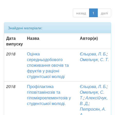
назад
1
далі
Знайдені матеріали:
Дата
Назва
Автор(и)
випуску
2018
Оцінка
Єльцова, Л. Б.
;
середньодобового
Омельчук, С. Т.
споживання овочів та
фруктів у раціоні
студентської молоді
2018
Профілактика
Єльцова, Л. Б.
;
гіповітамінозів та
Омельчук, С.
гіпомікроелементозів у
Т.
;
Алексійчук,
студентської молоді.
В. Д.
;
Петросян, А.
А.