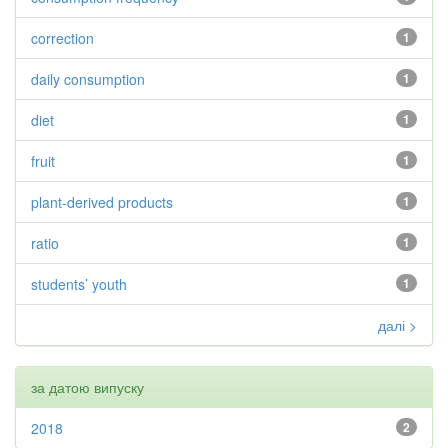
correction
1
daily consumption
1
diet
1
fruit
1
plant-derived products
1
ratio
1
students’ youth
1
далі >
за датою випуску
2018
2