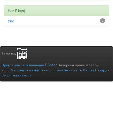
Has File(s)
true
2
Тема від
Програмне забезпечення DSpace
Авторські права © 2002-
2005
Массачусетський технологічний інститут
та
Х’юлет Пакард
-
Зворотний зв’язок