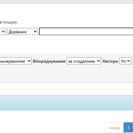
в пошуку.
Впорядкування
Автори
назад
1