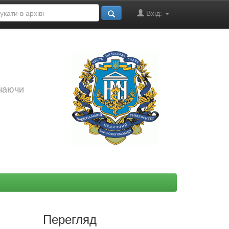
Вхід:
ючаючи
Перегляд