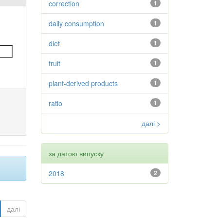
correction
1
daily consumption
1
diet
1
fruit
1
plant-derived products
1
ratio
1
далі >
за датою випуску
2018
2
далі