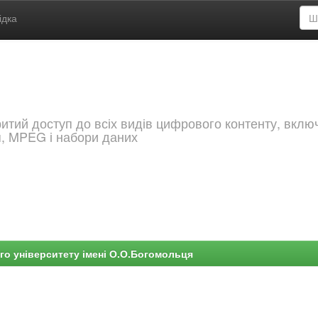
ідка
критий доступ до всіх видів цифрового контенту, вкл
я, MPEG і набори даних
го університету імені О.О.Богомольця