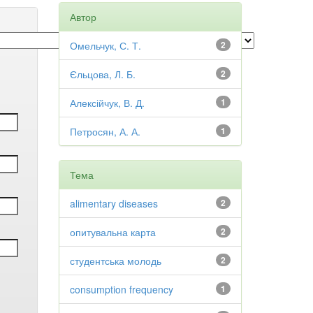
Автор
Омельчук, С. Т.
2
Єльцова, Л. Б.
2
Алексійчук, В. Д.
1
Петросян, А. А.
1
Тема
alimentary diseases
2
опитувальна карта
2
студентська молодь
2
consumption frequency
1