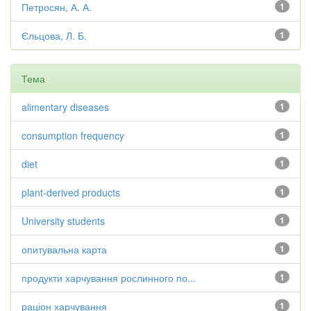
Петросян, А. А.
1
Єльцова, Л. Б.
1
Тема
alimentary diseases
1
consumption frequency
1
diet
1
plant-derived products
1
University students
1
опитувальна карта
1
продукти харчування рослинного по...
1
раціон харчування
1