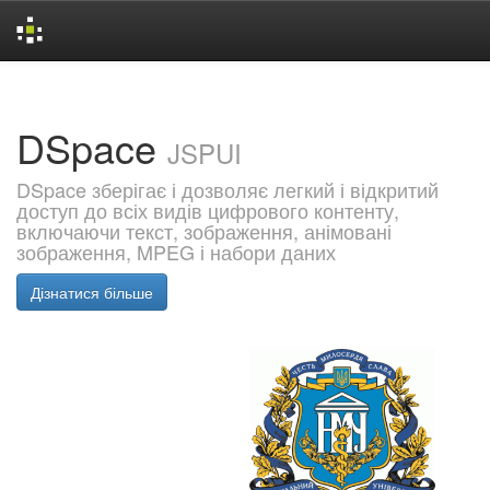
Skip
navigation
DSpace
JSPUI
DSpace зберігає і дозволяє легкий і відкритий
доступ до всіх видів цифрового контенту,
включаючи текст, зображення, анімовані
зображення, MPEG і набори даних
Дізнатися більше