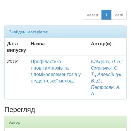
назад
1
далі
Знайдені матеріали:
Дата
Назва
Автор(и)
випуску
2018
Профілактика
Єльцова, Л. Б.
;
гіповітамінозів та
Омельчук, С.
гіпомікроелементозів у
Т.
;
Алексійчук,
студентської молоді.
В. Д.
;
Петросян, А.
А.
Перегляд
Автор