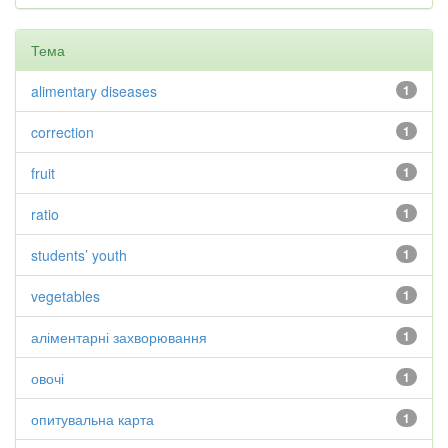
Тема
alimentary diseases
1
correction
1
fruit
1
ratio
1
students’ youth
1
vegetables
1
аліментарні захворювання
1
овочі
1
опитувальна карта
1