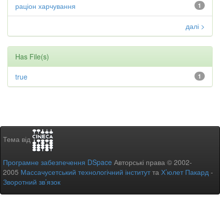
раціон харчування
1
далі >
Has File(s)
true
1
Тема від
Програмне забезпечення DSpace
Авторські права © 2002-
2005
Массачусетський технологічний інститут
та
Х’юлет Пакард
-
Зворотний зв’язок