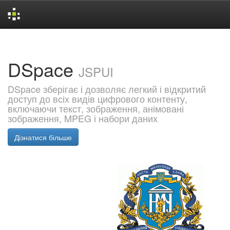
Skip
navigation
DSpace
JSPUI
DSpace зберігає і дозволяє легкий і відкритий
доступ до всіх видів цифрового контенту,
включаючи текст, зображення, анімовані
зображення, MPEG і набори даних
Дізнатися більше