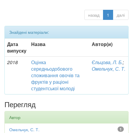
назад
1
далі
Знайдені матеріали:
Дата
Назва
Автор(и)
випуску
2018
Оцінка
Єльцова, Л. Б.
;
середньодобового
Омельчук, С. Т.
споживання овочів та
фруктів у раціоні
студентської молоді
Перегляд
Автор
Омельчук, С. Т.
1