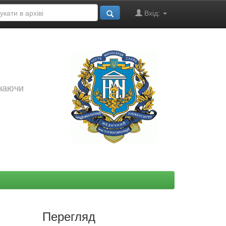
Вхід:
ючаючи
Перегляд