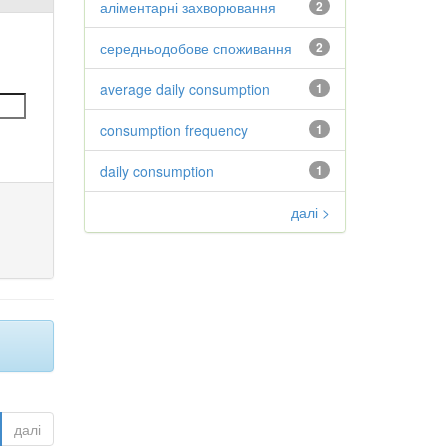
аліментарні захворювання
2
середньодобове споживання
2
average daily consumption
1
consumption frequency
1
daily consumption
1
далі >
далі