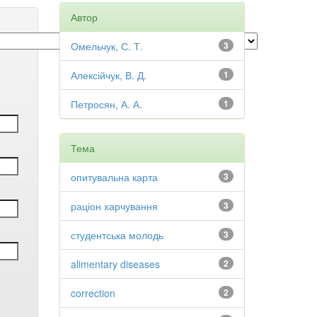
Автор
Омельчук, С. Т.
3
Алексійчук, В. Д.
1
Петросян, А. А.
1
Тема
опитувальна карта
3
раціон харчування
3
студентська молодь
3
alimentary diseases
2
correction
2