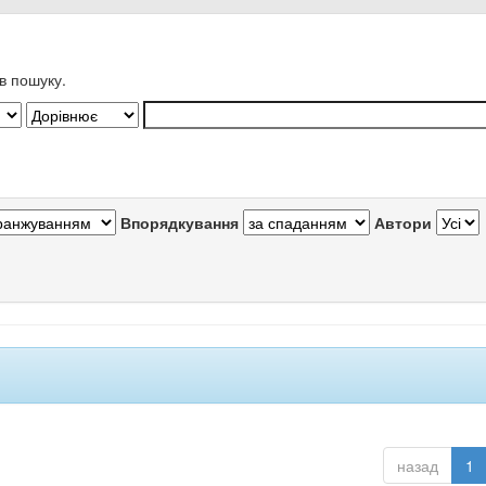
в пошуку.
Впорядкування
Автори
назад
1