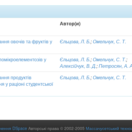
Автор(и)
ння овочів та фруктів у
Єльцова, Л. Б.
;
Омельчук, С. Т.
іпомікроелементозів у
Єльцова, Л. Б.
;
Омельчук, С. Т.
;
Алексійчук, В. Д.
;
Петросян, А. А
ння продуктів
Єльцова, Л. Б.
;
Омельчук, С. Т.
 у раціоні студентської
ечення DSpace
Авторські права © 2002-2005
Массачусетський технол