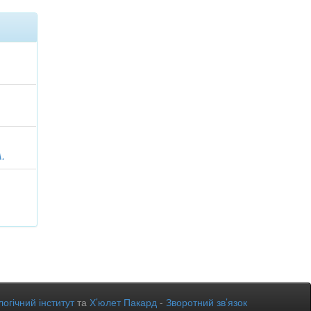
.
огічний інститут
та
Х’юлет Пакард
-
Зворотний зв’язок