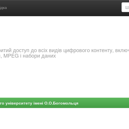
ідка
критий доступ до всіх видів цифрового контенту, вкл
я, MPEG і набори даних
го університету імені О.О.Богомольця