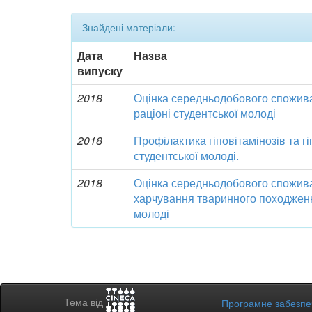
Знайдені матеріали:
Дата
Назва
випуску
2018
Оцінка середньодобового спожива
раціоні студентської молоді
2018
Профілактика гіповітамінозів та г
студентської молоді.
2018
Оцінка середньодобового спожива
харчування тваринного походження
молоді
Тема від
Програмне забезп