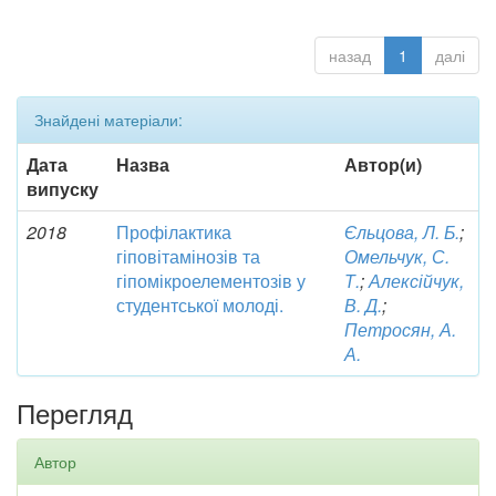
назад
1
далі
Знайдені матеріали:
Дата
Назва
Автор(и)
випуску
2018
Профілактика
Єльцова, Л. Б.
;
гіповітамінозів та
Омельчук, С.
гіпомікроелементозів у
Т.
;
Алексійчук,
студентської молоді.
В. Д.
;
Петросян, А.
А.
Перегляд
Автор