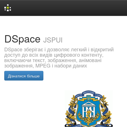
Skip
navigation
DSpace
JSPUI
DSpace зберігає і дозволяє легкий і відкритий
доступ до всіх видів цифрового контенту,
включаючи текст, зображення, анімовані
зображення, MPEG і набори даних
Дізнатися більше