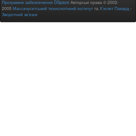
Програмне забезпечення DSpace
Авторські права © 2002-
2005
Массачусетський технологічний інститут
та
Х’юлет Пакард
-
Зворотний зв’язок