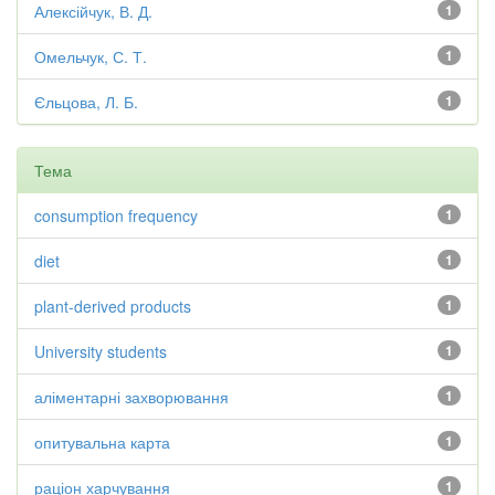
Алексійчук, В. Д.
1
Омельчук, С. Т.
1
Єльцова, Л. Б.
1
Тема
consumption frequency
1
diet
1
plant-derived products
1
University students
1
аліментарні захворювання
1
опитувальна карта
1
раціон харчування
1