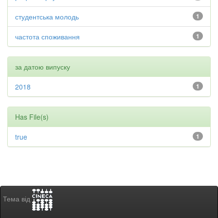
студентська молодь
1
частота споживання
1
за датою випуску
2018
1
Has File(s)
true
1
Тема від