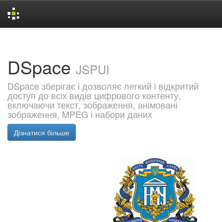
Skip
navigation
DSpace
JSPUI
DSpace зберігає і дозволяє легкий і відкритий
доступ до всіх видів цифрового контенту,
включаючи текст, зображення, анімовані
зображення, MPEG і набори даних
Дізнатися більше