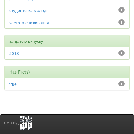
студентська молодь
1
частота споживання
1
за датою випуску
2018
1
Has File(s)
true
1
Тема від