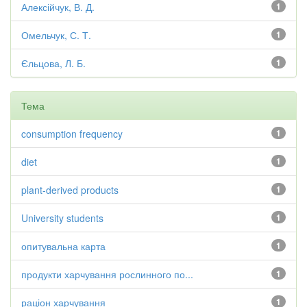
Алексійчук, В. Д.
1
Омельчук, С. Т.
1
Єльцова, Л. Б.
1
Тема
consumption frequency
1
diet
1
plant-derived products
1
University students
1
опитувальна карта
1
продукти харчування рослинного по...
1
раціон харчування
1