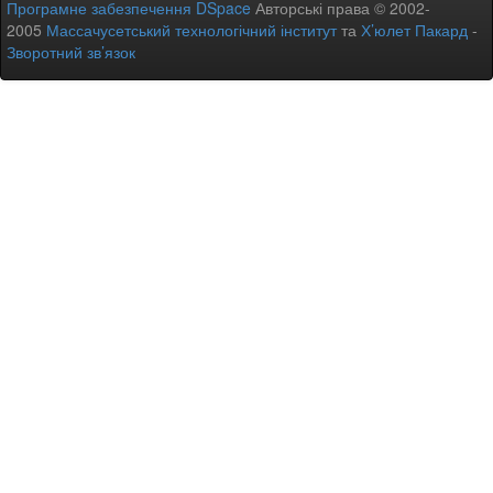
Програмне забезпечення DSpace
Авторські права © 2002-
2005
Массачусетський технологічний інститут
та
Х’юлет Пакард
-
Зворотний зв’язок