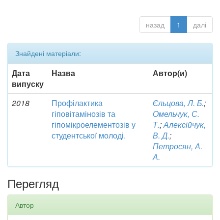
назад
1
далі
Знайдені матеріали:
Дата
Назва
Автор(и)
випуску
2018
Профілактика
Єльцова, Л. Б.
;
гіповітамінозів та
Омельчук, С.
гіпомікроелементозів у
Т.
;
Алексійчук,
студентської молоді.
В. Д.
;
Петросян, А.
А.
Перегляд
Автор