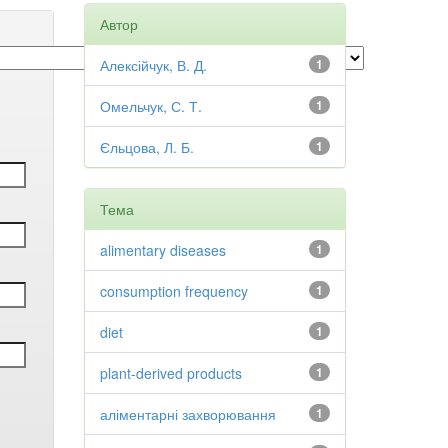
Автор
Алексійчук, В. Д.
1
Омельчук, С. Т.
1
Єльцова, Л. Б.
1
Тема
alimentary diseases
1
consumption frequency
1
diet
1
plant-derived products
1
аліментарні захворювання
1