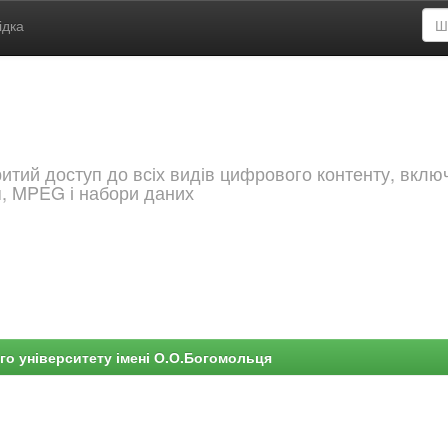
ідка
критий доступ до всіх видів цифрового контенту, вкл
я, MPEG і набори даних
го університету імені О.О.Богомольця