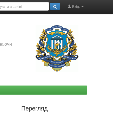
Вхід:
ючаючи
Перегляд