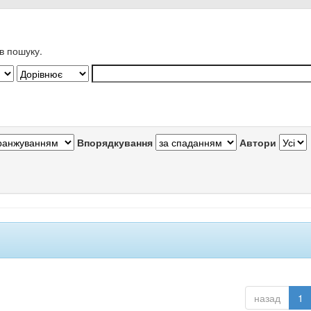
в пошуку.
Впорядкування
Автори
назад
1