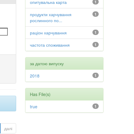
опитувальна карта
1
продукти харчування
1
рослинного по...
раціон харчування
1
частота споживання
1
за датою випуску
2018
1
Has File(s)
true
1
далі