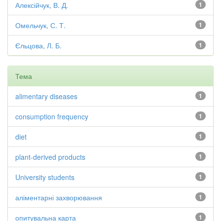
Алексійчук, В. Д.
1
Омельчук, С. Т.
1
Єльцова, Л. Б.
1
Тема
alimentary diseases
1
consumption frequency
1
diet
1
plant-derived products
1
University students
1
аліментарні захворювання
1
опитувальна карта
1