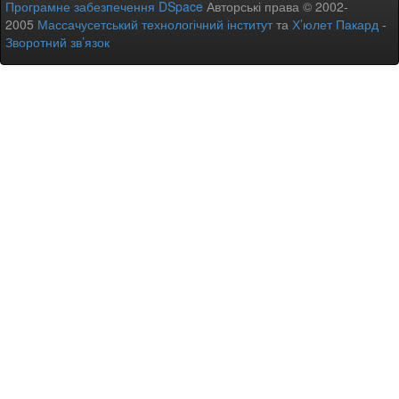
Програмне забезпечення DSpace
Авторські права © 2002-
2005
Массачусетський технологічний інститут
та
Х’юлет Пакард
-
Зворотний зв’язок