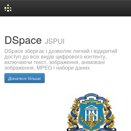
Skip
navigation
DSpace
JSPUI
DSpace зберігає і дозволяє легкий і відкритий
доступ до всіх видів цифрового контенту,
включаючи текст, зображення, анімовані
зображення, MPEG і набори даних
Дізнатися більше