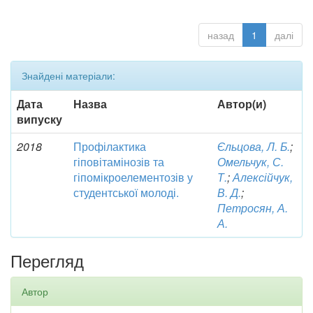
назад
1
далі
Знайдені матеріали:
Дата
Назва
Автор(и)
випуску
2018
Профілактика
Єльцова, Л. Б.
;
гіповітамінозів та
Омельчук, С.
гіпомікроелементозів у
Т.
;
Алексійчук,
студентської молоді.
В. Д.
;
Петросян, А.
А.
Перегляд
Автор