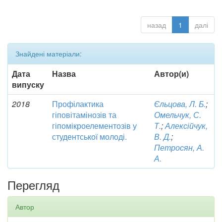
назад
1
далі
Знайдені матеріали:
Дата
Назва
Автор(и)
випуску
2018
Профілактика
Єльцова, Л. Б.
;
гіповітамінозів та
Омельчук, С.
гіпомікроелементозів у
Т.
;
Алексійчук,
студентської молоді.
В. Д.
;
Петросян, А.
А.
Перегляд
Автор