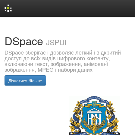
Skip
navigation
DSpace
JSPUI
DSpace зберігає і дозволяє легкий і відкритий
доступ до всіх видів цифрового контенту,
включаючи текст, зображення, анімовані
зображення, MPEG і набори даних
Дізнатися більше