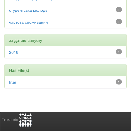
студентська молодь
1
частота споживання
1
за датою випуску
2018
1
Has File(s)
true
1
Тема від