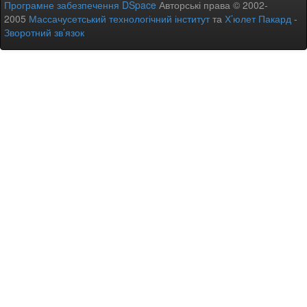
Програмне забезпечення DSpace
Авторські права © 2002-
2005
Массачусетський технологічний інститут
та
Х’юлет Пакард
-
Зворотний зв’язок