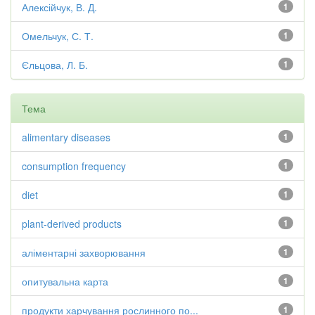
Алексійчук, В. Д.
1
Омельчук, С. Т.
1
Єльцова, Л. Б.
1
Тема
alimentary diseases
1
consumption frequency
1
diet
1
plant-derived products
1
аліментарні захворювання
1
опитувальна карта
1
продукти харчування рослинного по...
1