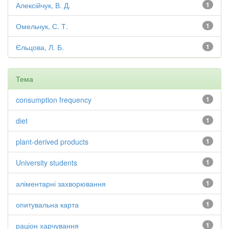
Алексійчук, В. Д.
1
Омельчук, С. Т.
1
Єльцова, Л. Б.
1
Тема
consumption frequency
1
diet
1
plant-derived products
1
University students
1
аліментарні захворювання
1
опитувальна карта
1
раціон харчування
1