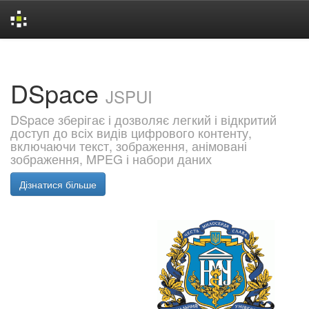
Skip
navigation
DSpace
JSPUI
DSpace зберігає і дозволяє легкий і відкритий
доступ до всіх видів цифрового контенту,
включаючи текст, зображення, анімовані
зображення, MPEG і набори даних
Дізнатися більше