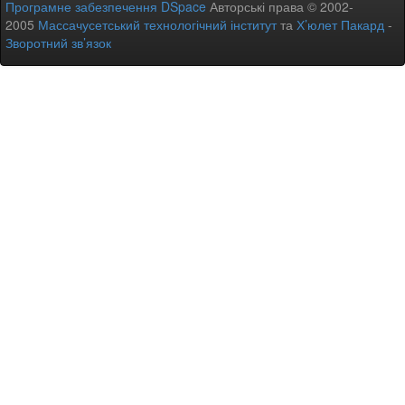
Програмне забезпечення DSpace
Авторські права © 2002-
2005
Массачусетський технологічний інститут
та
Х’юлет Пакард
-
Зворотний зв’язок