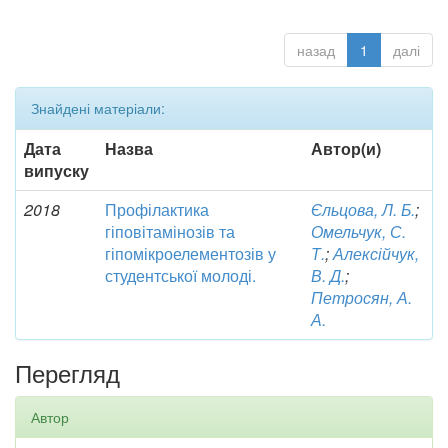
назад
1
далі
Знайдені матеріали:
Дата
Назва
Автор(и)
випуску
2018
Профілактика
Єльцова, Л. Б.
;
гіповітамінозів та
Омельчук, С.
гіпомікроелементозів у
Т.
;
Алексійчук,
студентської молоді.
В. Д.
;
Петросян, А.
А.
Перегляд
Автор