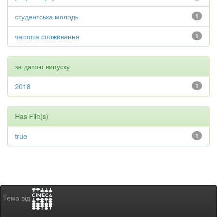
студентська молодь
1
частота споживання
1
за датою випуску
2018
1
Has File(s)
true
1
Тема від