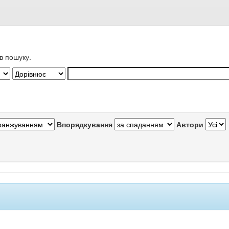
в пошуку.
Впорядкування
Автори