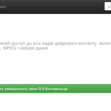
ідка
критий доступ до всіх видів цифрового контенту, вкл
я, MPEG і набори даних
го університету імені О.О.Богомольця