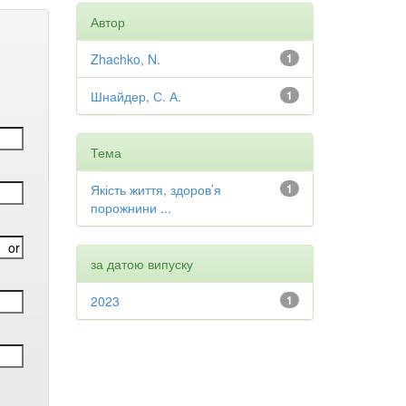
Автор
Zhachko, N.
1
Шнайдер, С. А.
1
Тема
Якість життя, здоров’я
1
порожнини ...
за датою випуску
2023
1