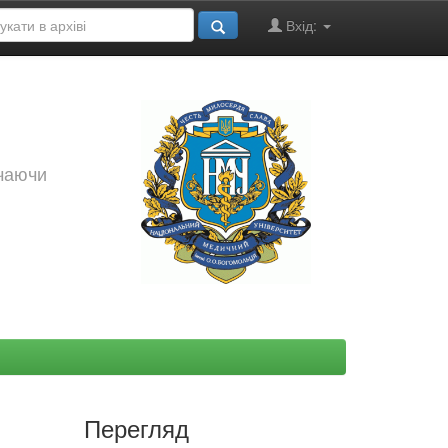
Вхід:
ючаючи
Перегляд