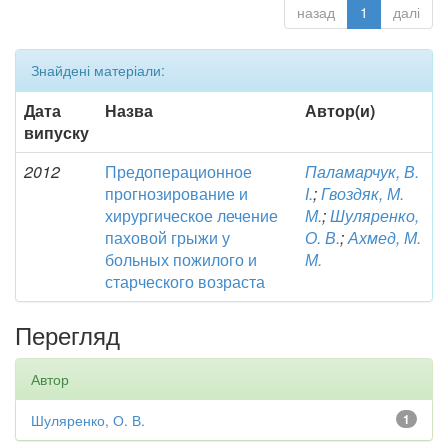
назад
1
далі
Знайдені матеріали:
Дата
Назва
Автор(и)
випуску
2012
Предоперационное
Паламарчук, В.
прогнозирование и
І.
;
Гвоздяк, М.
хирургическое лечение
М.
;
Шуляренко,
паховой грыжи у
О. В.
;
Ахмед, М.
больных пожилого и
М.
старческого возраста
Перегляд
Автор
Шуляренко, О. В.
1