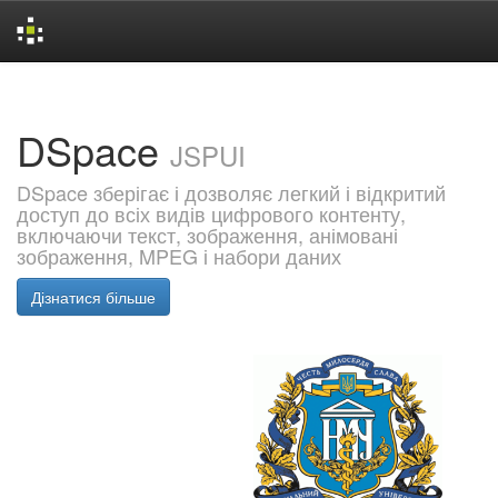
Skip
navigation
DSpace
JSPUI
DSpace зберігає і дозволяє легкий і відкритий
доступ до всіх видів цифрового контенту,
включаючи текст, зображення, анімовані
зображення, MPEG і набори даних
Дізнатися більше