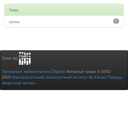
Тема
грижа
1
Тема від
Програмне забезпечення DSpace
Авторські права © 2002-
2005
Массачусетський технологічний інститут
та
Х’юлет Пакард
-
Зворотний зв’язок