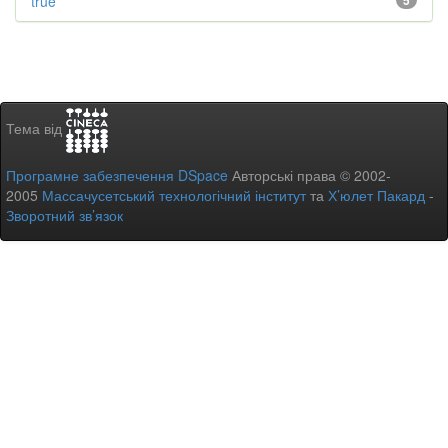
true
5
Тема від
Програмне забезпечення DSpace
Авторські права © 2002-
2005
Массачусетський технологічний інститут
та
Х’юлет Пакард
-
Зворотний зв’язок