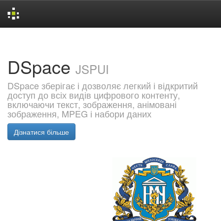
Skip
navigation
DSpace
JSPUI
DSpace зберігає і дозволяє легкий і відкритий
доступ до всіх видів цифрового контенту,
включаючи текст, зображення, анімовані
зображення, MPEG і набори даних
Дізнатися більше