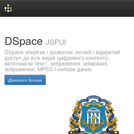
Skip
navigation
DSpace
JSPUI
DSpace зберігає і дозволяє легкий і відкритий
доступ до всіх видів цифрового контенту,
включаючи текст, зображення, анімовані
зображення, MPEG і набори даних
Дізнатися більше