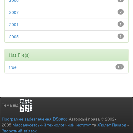
2006
2007
2
2001
1
2005
1
Has File(s)
true
13
Тема від
Програмне забезпечення DSpace
Авторські права © 2002-
2005
Массачусетський технологічний інститут
та
Х’юлет Пакард
-
Зворотний зв’язок