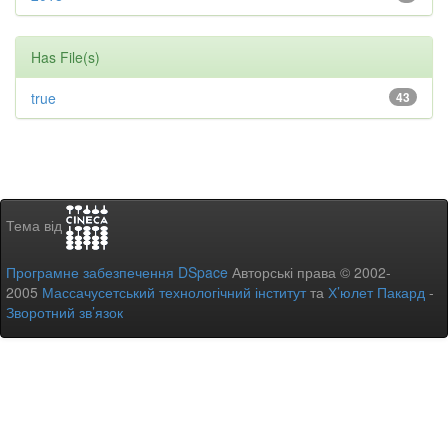
Has File(s)
true
43
Тема від
Програмне забезпечення DSpace
Авторські права © 2002-
2005
Массачусетський технологічний інститут
та
Х’юлет Пакард
-
Зворотний зв’язок