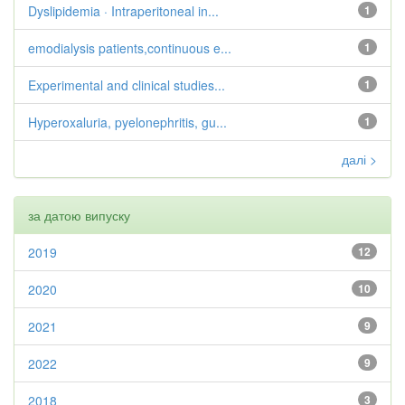
Dyslipidemia · Intraperitoneal in...
1
emodialysis patients,continuous e...
1
Experimental and clinical studies...
1
Hyperoxaluria, pyelonephritis, gu...
1
далі >
за датою випуску
2019
12
2020
10
2021
9
2022
9
2018
3