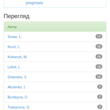
prognosis
Перегляд
Автор
Snisar, L.
17
Korol, L.
15
Kolesnyk, M.
14
Lebid, L.
12
Driianska, V.
10
Akulenko, I.
7
Burdeyna, O.
7
Tolstanova, G.
7