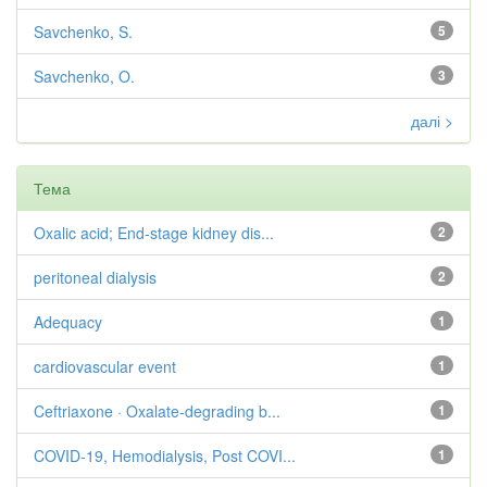
Savchenko, S.
5
Savchenko, O.
3
далі >
Тема
Oxalic acid; End-stage kidney dis...
2
peritoneal dialysis
2
Adequacy
1
cardiovascular event
1
Ceftriaxone · Oxalate-degrading b...
1
COVID-19, Hemodialysis, Post COVI...
1