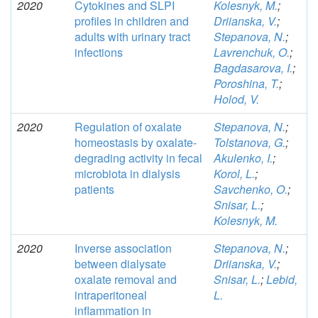
2020
Cytokines and SLPI
Kolesnуk, M.
;
profiles in children and
Driianska, V.
;
adults with urinary tract
Stepanova, N.
;
infections
Lavrenchuk, O.
;
Bagdasarova, I.
;
Poroshina, T.
;
Holod, V.
2020
Regulation of oxalate
Stepanova, N.
;
homeostasis by oxalate-
Tolstanova, G.
;
degrading activity in fecal
Akulenko, I.
;
microbiota in dialysis
Korol, L.
;
patients
Savchenko, O.
;
Snisar, L.
;
Kolesnyk, M.
2020
Inverse association
Stepanova, N.
;
between dialysate
Driianska, V.
;
oxalate removal and
Snisar, L.
;
Lebid,
intraperitoneal
L.
inflammation in