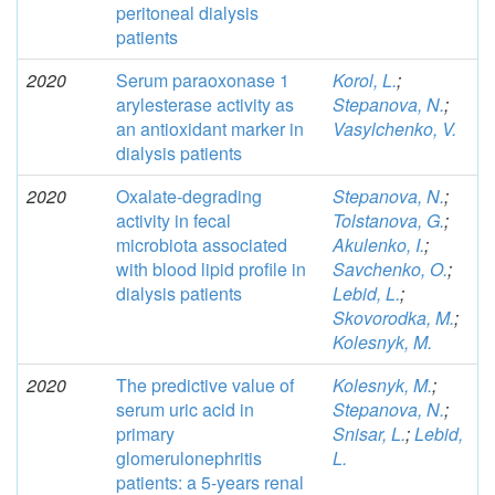
peritoneal dialysis
patients
2020
Serum paraoxonase 1
Korol, L.
;
arylesterase activity as
Stepanova, N.
;
an antioxidant marker in
Vasylchenko, V.
dialysis patients
2020
Oxalate-degrading
Stepanova, N.
;
activity in fecal
Tolstanova, G.
;
microbiota associated
Akulenko, I.
;
with blood lipid profile in
Savchenko, O.
;
dialysis patients
Lebid, L.
;
Skovorodka, M.
;
Kolesnyk, M.
2020
The predictive value of
Kolesnyk, M.
;
serum uric acid in
Stepanova, N.
;
primary
Snisar, L.
;
Lebid,
glomerulonephritis
L.
patients: a 5-years renal