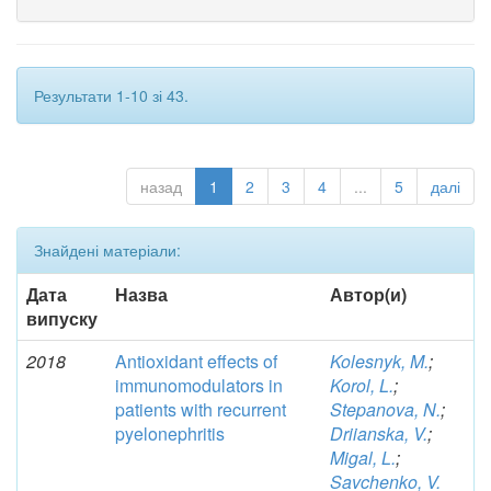
Результати 1-10 зі 43.
назад
1
2
3
4
...
5
далі
Знайдені матеріали:
Дата
Назва
Автор(и)
випуску
2018
Antioxidant effects of
Kolesnyk, M.
;
immunomodulators in
Korol, L.
;
patients with recurrent
Stepanova, N.
;
pyelonephritis
Driianska, V.
;
Migal, L.
;
Savchenko, V.