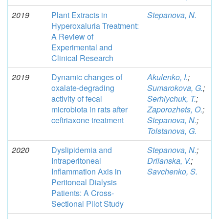
2019
Plant Extracts in
Stepanova, N.
Hyperoxaluria Treatment:
A Review of
Experimental and
Clinical Research
2019
Dynamic changes of
Akulenko, I.
;
oxalate-degrading
Sumarokova, G.
;
activity of fecal
Serhiychuk, T.
;
microbiota in rats after
Zaporozhets, O.
;
ceftriaxone treatment
Stepanova, N.
;
Tolstanova, G.
2020
Dyslipidemia and
Stepanova, N.
;
Intraperitoneal
Driianska, V.
;
Inflammation Axis in
Savchenko, S.
Peritoneal Dialysis
Patients: A Cross-
Sectional Pilot Study