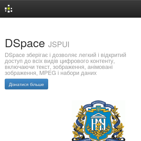
Skip
navigation
DSpace
JSPUI
DSpace зберігає і дозволяє легкий і відкритий
доступ до всіх видів цифрового контенту,
включаючи текст, зображення, анімовані
зображення, MPEG і набори даних
Дізнатися більше