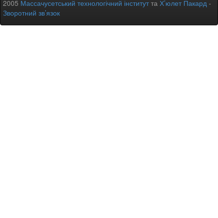
2005
Массачусетський технологічний інститут
та
Х’юлет Пакард
-
Зворотний зв’язок