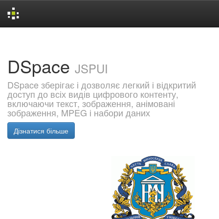
Skip
navigation
DSpace
JSPUI
DSpace зберігає і дозволяє легкий і відкритий
доступ до всіх видів цифрового контенту,
включаючи текст, зображення, анімовані
зображення, MPEG і набори даних
Дізнатися більше