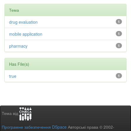
Тема
drug evaluation
1
mobile application
1
pharmacy
1
Has File(s)
true
1
Тема від
Програмне забезпечення DSpace
Авторські права © 2002-