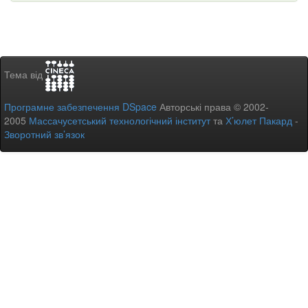
Тема від
Програмне забезпечення DSpace
Авторські права © 2002-
2005
Массачусетський технологічний інститут
та
Х’юлет Пакард
-
Зворотний зв’язок