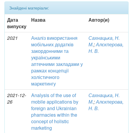
Знайдені матеріали:
Дата
Назва
Автор(и)
випуску
2021
Аналіз використання
Сахнацька, Н.
мобільних додатків
М.
;
Алєкперова,
закордонними та
Н. В.
українськими
аптечними закладами у
рамках концепції
холістичного
маркетингу
2021-12-
Analysis of the use of
Сахнацька, Н.
26
mobile applications by
М.
;
Алєкперова,
foreign and Ukrainian
Н. В.
pharmacies within the
concept of holistic
marketing