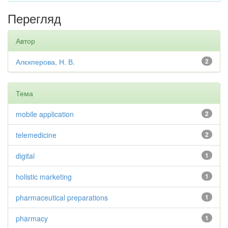
Перегляд
Автор
Алєкперова, Н. В.
2
Тема
mobile application
2
telemedicine
2
digital
1
holistic marketing
1
pharmaceutical preparations
1
pharmacy
1