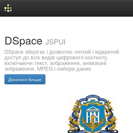
Skip
navigation
DSpace
JSPUI
DSpace зберігає і дозволяє легкий і відкритий
доступ до всіх видів цифрового контенту,
включаючи текст, зображення, анімовані
зображення, MPEG і набори даних
Дізнатися більше