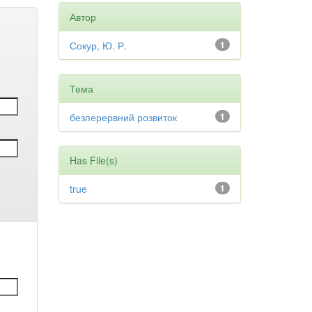
Автор
Сокур, Ю. Р.
1
Тема
безперервний розвиток
1
Has File(s)
true
1