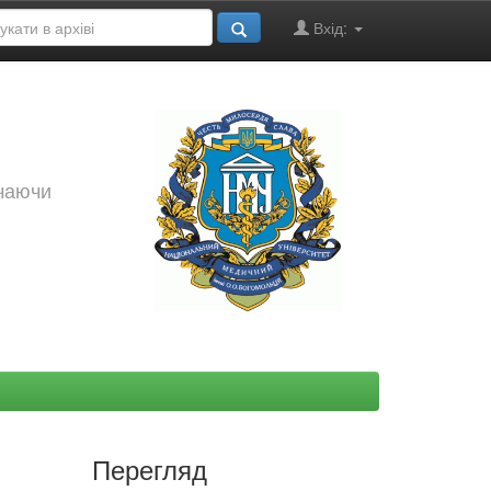
Вхід:
ючаючи
Перегляд