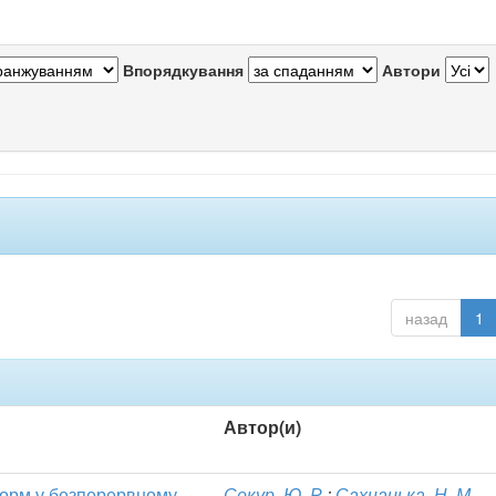
Впорядкування
Автори
назад
1
Автор(и)
форм у безперервному
Сокур, Ю. Р.
;
Сахнацька, Н. М.