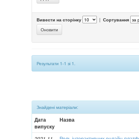
Вивести на сторінку
|
Сортування
Результати 1-1 зі 1.
Знайдені матеріали:
Дата
Назва
випуску
2021-11-
Роль інтерактивних онлайн-плат