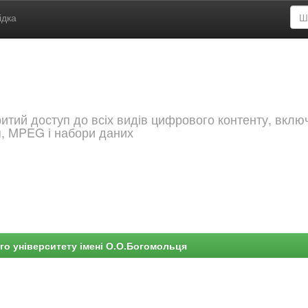
ідка
критий доступ до всіх видів цифрового контенту, вкл
я, MPEG і набори даних
го університету імені О.О.Богомольця