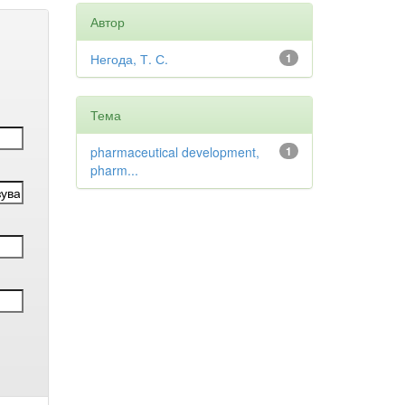
Автор
Негода, Т. С.
1
Тема
pharmaceutical development,
1
pharm...