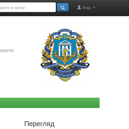
Вхід:
ючаючи
Перегляд