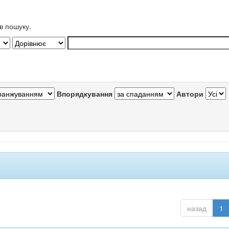
в пошуку.
Впорядкування
Автори
назад
1