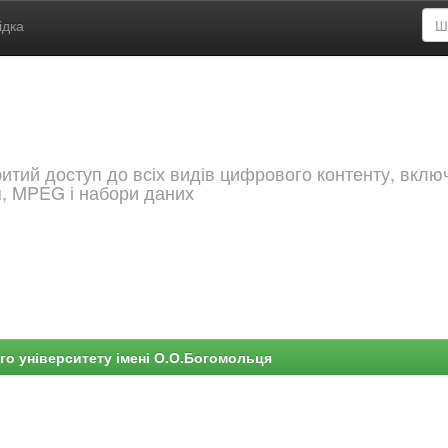
ідка
критий доступ до всіх видів цифрового контенту, вкл
я, MPEG і набори даних
го університету імені О.О.Богомольця