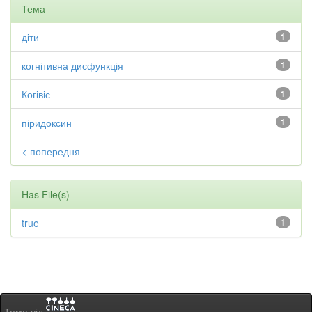
Тема
діти
1
когнітивна дисфункція
1
Когівіс
1
піридоксин
1
< попередня
Has File(s)
true
1
Тема від