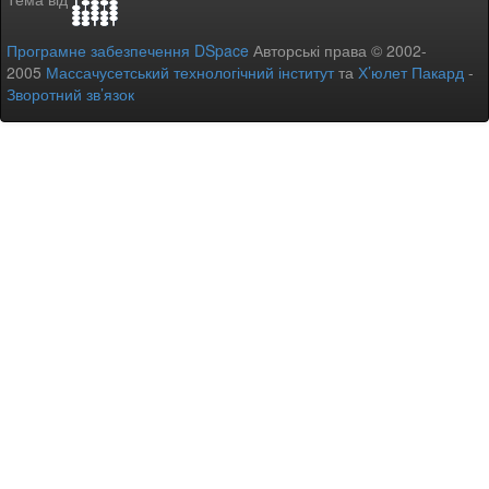
Програмне забезпечення DSpace
Авторські права © 2002-
2005
Массачусетський технологічний інститут
та
Х’юлет Пакард
-
Зворотний зв’язок