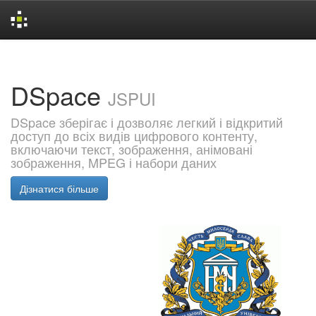
Skip
navigation
DSpace
JSPUI
DSpace зберігає і дозволяє легкий і відкритий
доступ до всіх видів цифрового контенту,
включаючи текст, зображення, анімовані
зображення, MPEG і набори даних
Дізнатися більше