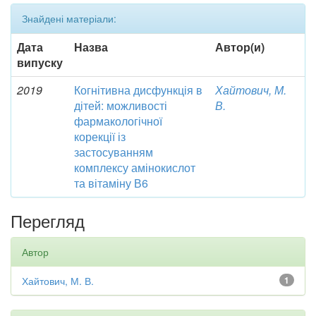
Знайдені матеріали:
Дата
Назва
Автор(и)
випуску
2019
Когнітивна дисфункція в
Хайтович, М.
дітей: можливості
В.
фармакологічної
корекції із
застосуванням
комплексу амінокислот
та вітаміну В6
Перегляд
Автор
Хайтович, М. В.
1