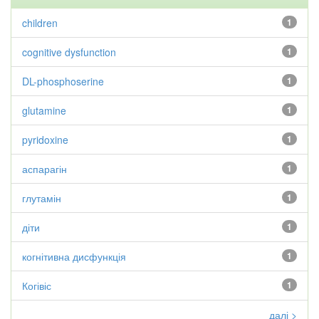
children
1
cognitive dysfunction
1
DL-phosphoserine
1
glutamine
1
pyridoxine
1
аспарагін
1
глутамін
1
діти
1
когнітивна дисфункція
1
Когівіс
1
далі >