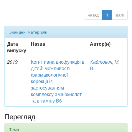
назад
1
далі
Знайдені матеріали:
Дата
Назва
Автор(и)
випуску
2019
Когнітивна дисфункція в
Хайтович, М.
дітей: можливості
В.
фармакологічної
корекції із
застосуванням
комплексу амінокислот
та вітаміну В6
Перегляд
Тема