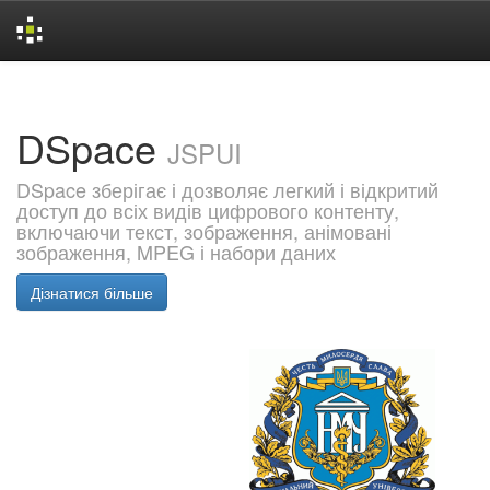
Skip
navigation
DSpace
JSPUI
DSpace зберігає і дозволяє легкий і відкритий
доступ до всіх видів цифрового контенту,
включаючи текст, зображення, анімовані
зображення, MPEG і набори даних
Дізнатися більше