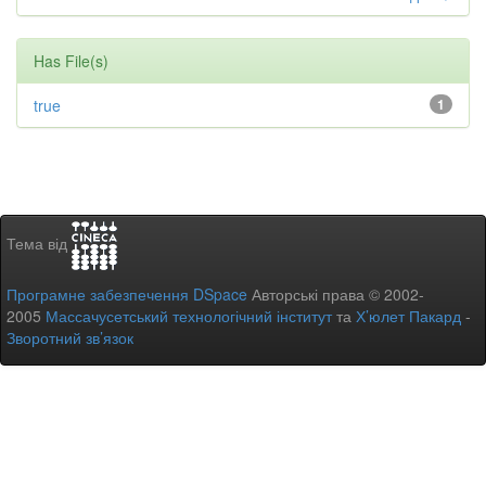
Has File(s)
true
1
Тема від
Програмне забезпечення DSpace
Авторські права © 2002-
2005
Массачусетський технологічний інститут
та
Х’юлет Пакард
-
Зворотний зв’язок