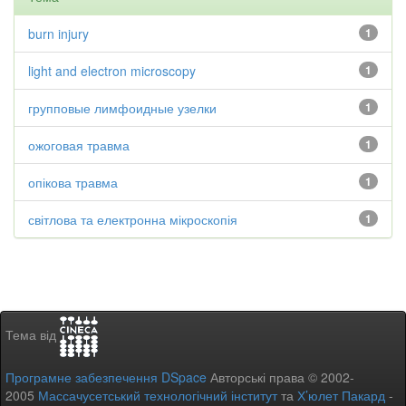
burn injury
1
light and electron microscopy
1
групповые лимфоидные узелки
1
ожоговая травма
1
опікова травма
1
світлова та електронна мікроскопія
1
Тема від
Програмне забезпечення DSpace
Авторські права © 2002-
2005
Массачусетський технологічний інститут
та
Х’юлет Пакард
-