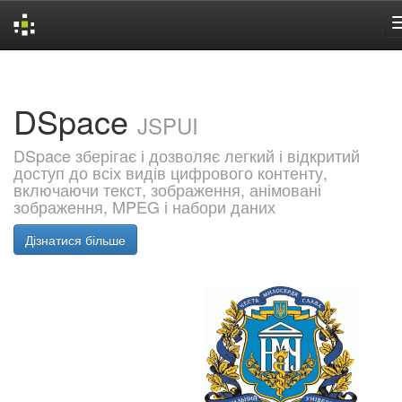
Skip
navigation
DSpace
JSPUI
DSpace зберігає і дозволяє легкий і відкритий
доступ до всіх видів цифрового контенту,
включаючи текст, зображення, анімовані
зображення, MPEG і набори даних
Дізнатися більше