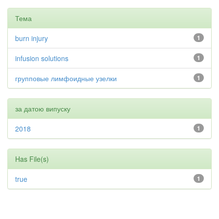
Тема
burn injury
1
infusion solutions
1
групповые лимфоидные узелки
1
за датою випуску
2018
1
Has File(s)
true
1