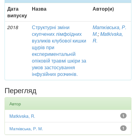
Дата
Назва
Автор(и)
випуску
2018
Структурні зміни
Матківська, Р.
скупчених лімфоїдних
М.
;
Matkivska,
вузликів клубової кишки
R.
щурів при
експериментальній
опіковій травмі шкіри за
умов застосування
інфузійних розчинів.
Перегляд
Автор
Matkivska, R.
1
Матківська, Р. М.
1