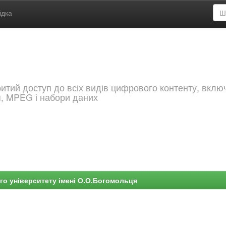
ідка
критий доступ до всіх видів цифрового контенту, вкл
я, MPEG і набори даних
го університету імені О.О.Богомольця