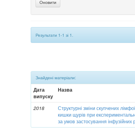
Результати 1-1 зі 1.
Знайдені матеріали:
Дата
Назва
випуску
2018
Структурні зміни скупчених лімфої
кишки щурів при експериментальні
за умов застосування інфузійних р