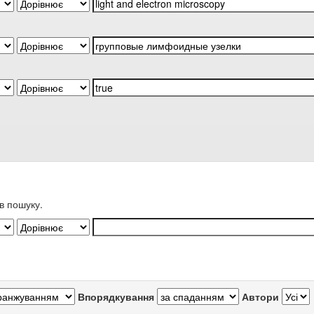
в пошуку.
Впорядкування
Автори