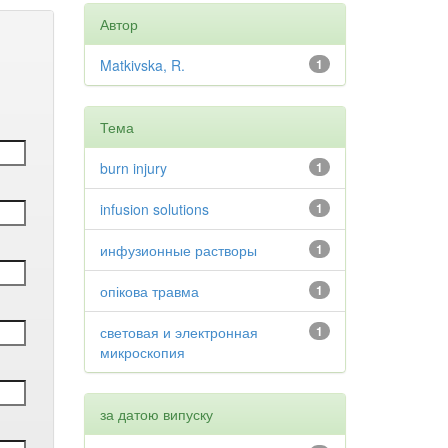
Автор
Matkivska, R.
1
Тема
burn injury
1
infusion solutions
1
инфузионные растворы
1
опікова травма
1
световая и электронная
1
микроскопия
за датою випуску