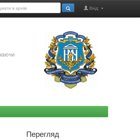
Вхід:
ючаючи
Перегляд