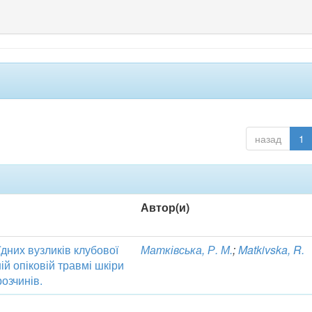
назад
1
Автор(и)
дних вузликів клубової
Матківська, Р. М.
;
Matkivska, R.
й опіковій травмі шкіри
озчинів.