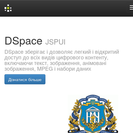
Skip
navigation
DSpace
JSPUI
DSpace зберігає і дозволяє легкий і відкритий
доступ до всіх видів цифрового контенту,
включаючи текст, зображення, анімовані
зображення, MPEG і набори даних
Дізнатися більше