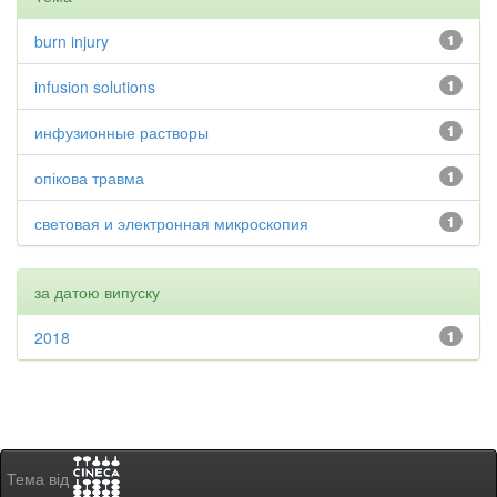
burn injury
1
infusion solutions
1
инфузионные растворы
1
опікова травма
1
световая и электронная микроскопия
1
за датою випуску
2018
1
Тема від