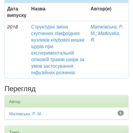
Дата
Назва
Автор(и)
випуску
2018
Структурні зміни
Матківська, Р.
скупчених лімфоїдних
М.
;
Matkivska,
вузликів клубової кишки
R.
щурів при
експериментальній
опіковій травмі шкіри за
умов застосування
інфузійних розчинів.
Перегляд
Автор
Матківська, Р. М.
1
Тема