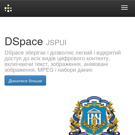
Skip
navigation
DSpace
JSPUI
DSpace зберігає і дозволяє легкий і відкритий
доступ до всіх видів цифрового контенту,
включаючи текст, зображення, анімовані
зображення, MPEG і набори даних
Дізнатися більше