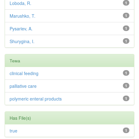
Loboda, R.
1
Marushko, T.
1
Pysariev, A.
1
Shurygina, I.
1
Тема
clinical feeding
1
palliative care
1
polymeric enteral products
1
Has File(s)
true
1