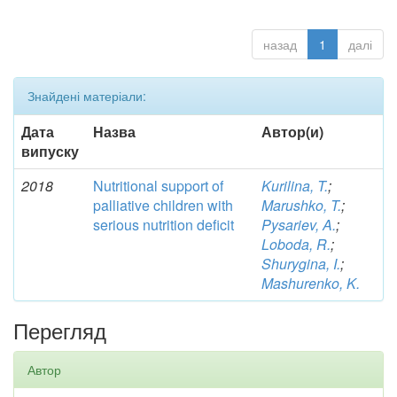
назад
1
далі
Знайдені матеріали:
Дата
Назва
Автор(и)
випуску
2018
Nutritional support of
Kurilina, T.
;
palliative children with
Marushko, T.
;
serious nutrition deficit
Pysariev, A.
;
Loboda, R.
;
Shurygina, I.
;
Mashurenko, K.
Перегляд
Автор