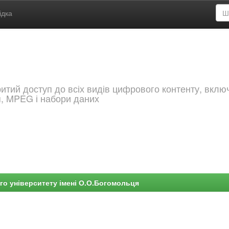
ідка
критий доступ до всіх видів цифрового контенту, вкл
я, MPEG і набори даних
го університету імені О.О.Богомольця