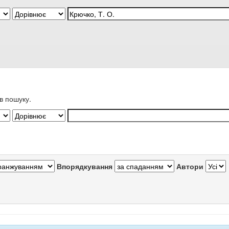
в пошуку.
Впорядкування
Автори