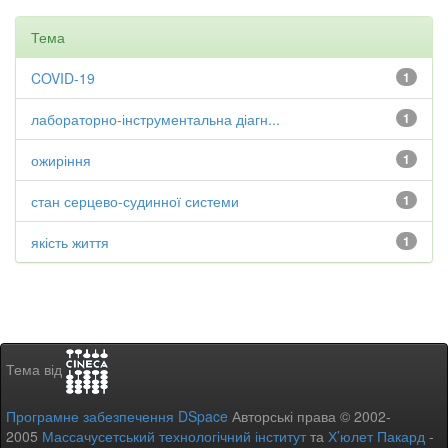
Тема
COVID-19
1
лабораторно-інструментальна діагн...
1
ожиріння
1
стан серцево-судинної системи
1
якість життя
1
Тема від
Програмне забезпечення DSpace
Авторські права © 2002-
2005
Массачусетський технологічний інститут
та
Х’юлет Пакард
-