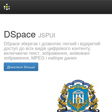
Skip
navigation
DSpace
JSPUI
DSpace зберігає і дозволяє легкий і відкритий
доступ до всіх видів цифрового контенту,
включаючи текст, зображення, анімовані
зображення, MPEG і набори даних
Дізнатися більше