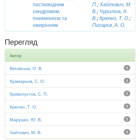
постковідним
П.
;
Хайтович, М.
синдромом,
В.
;
Чуриліна, А.
пневмонією та
В.
;
Крючко, Т. О.
;
ожирінням
Писарєв, А. О.
Перегляд
Автор
Виговська, О. В.
1
Крамарьов, С. О.
1
Кривопустов, С. П.
1
Крючко, Т. О.
1
Марушко, Ю. В.
1
Хайтович, М. В.
1