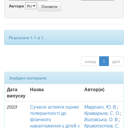
Автори
Результати 1-1 зі 1.
назад
1
далі
Знайдені матеріали:
Дата
Назва
Автор(и)
випуску
2023
Сучасні аспекти оцінки
Марушко, Ю. В.
;
толерантності до
Крамарьов, С. О.
;
фізичного
Виговська, О. В.
;
навантаження у дітей з
Кривопустов, С.