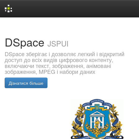
Skip
navigation
DSpace
JSPUI
DSpace зберігає і дозволяє легкий і відкритий
доступ до всіх видів цифрового контенту,
включаючи текст, зображення, анімовані
зображення, MPEG і набори даних
Дізнатися більше