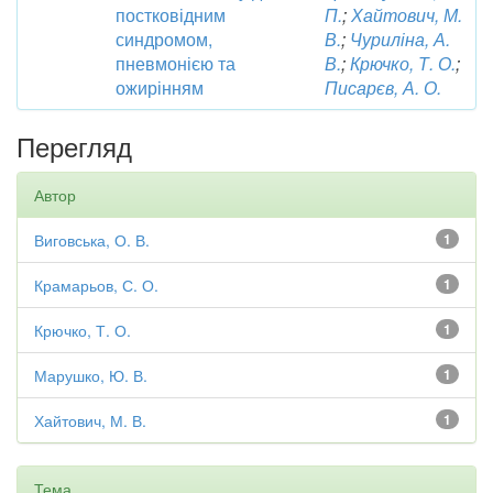
постковідним
П.
;
Хайтович, М.
синдромом,
В.
;
Чуриліна, А.
пневмонією та
В.
;
Крючко, Т. О.
;
ожирінням
Писарєв, А. О.
Перегляд
Автор
Виговська, О. В.
1
Крамарьов, С. О.
1
Крючко, Т. О.
1
Марушко, Ю. В.
1
Хайтович, М. В.
1
Тема