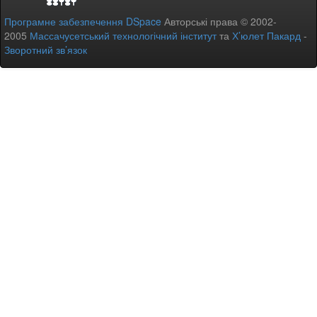
Програмне забезпечення DSpace
Авторські права © 2002-
2005
Массачусетський технологічний інститут
та
Х’юлет Пакард
-
Зворотний зв’язок