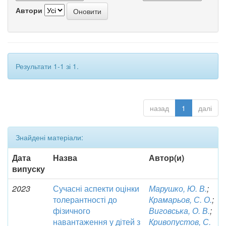
Автори
Результати 1-1 зі 1.
назад
1
далі
Знайдені матеріали:
Дата
Назва
Автор(и)
випуску
2023
Сучасні аспекти оцінки
Марушко, Ю. В.
;
толерантності до
Крамарьов, С. О.
;
фізичного
Виговська, О. В.
;
навантаження у дітей з
Кривопустов, С.