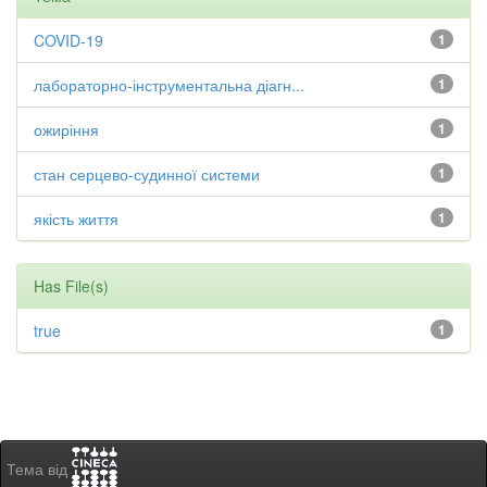
COVID-19
1
лабораторно-інструментальна діагн...
1
ожиріння
1
стан серцево-судинної системи
1
якість життя
1
Has File(s)
true
1
Тема від