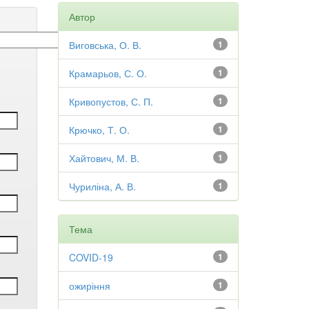
Автор
Виговська, О. В.
1
Крамарьов, С. О.
1
Кривопустов, С. П.
1
Крючко, Т. О.
1
Хайтович, М. В.
1
Чуриліна, А. В.
1
Тема
COVID-19
1
ожиріння
1