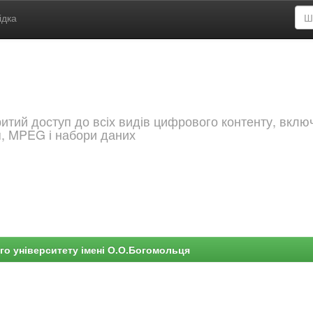
ідка
критий доступ до всіх видів цифрового контенту, вкл
я, MPEG і набори даних
го університету імені О.О.Богомольця