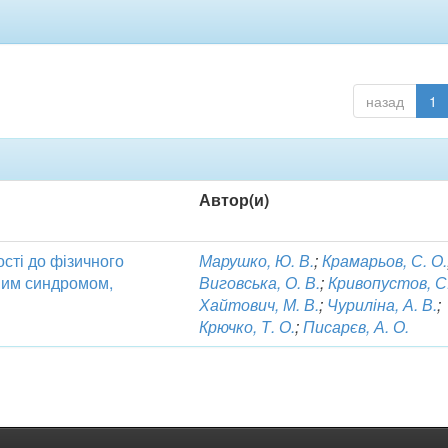
назад
1
Автор(и)
ості до фізичного
Марушко, Ю. В.
;
Крамарьов, С. О.
дним синдромом,
Виговська, О. В.
;
Кривопустов, С.
Хайтович, М. В.
;
Чуриліна, А. В.
;
Крючко, Т. О.
;
Писарєв, А. О.