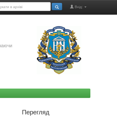
Вхід:
ючаючи
Перегляд