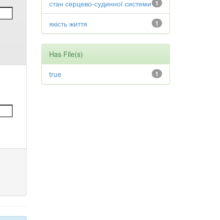
стан серцево-судинної системи
1
якість життя
1
Has File(s)
true
1