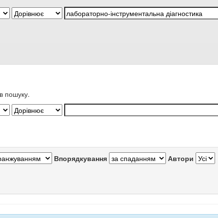
в пошуку.
Впорядкування
Автори