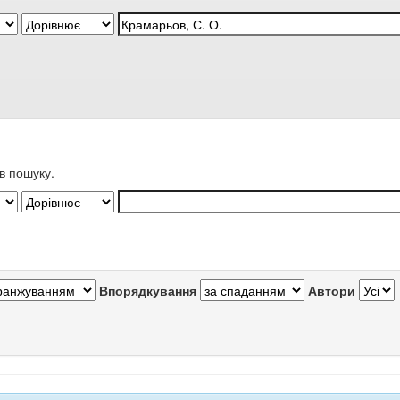
в пошуку.
Впорядкування
Автори