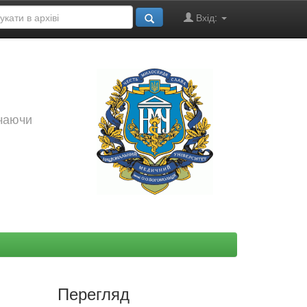
Вхід:
ючаючи
Перегляд