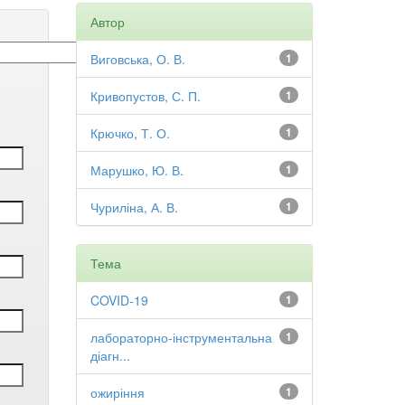
Автор
Виговська, О. В.
1
Кривопустов, С. П.
1
Крючко, Т. О.
1
Марушко, Ю. В.
1
Чуриліна, А. В.
1
Тема
COVID-19
1
лабораторно-інструментальна
1
діагн...
ожиріння
1