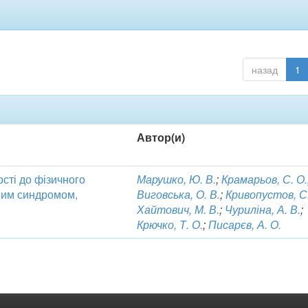
назад
1
Автор(и)
ості до фізичного
Марушко, Ю. В.
;
Крамарьов, С. О.
дним синдромом,
Виговська, О. В.
;
Кривопустов, С.
Хайтович, М. В.
;
Чуриліна, А. В.
;
Крючко, Т. О.
;
Писарєв, А. О.