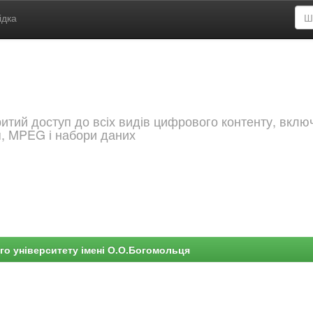
ідка
критий доступ до всіх видів цифрового контенту, вкл
я, MPEG і набори даних
го університету імені О.О.Богомольця