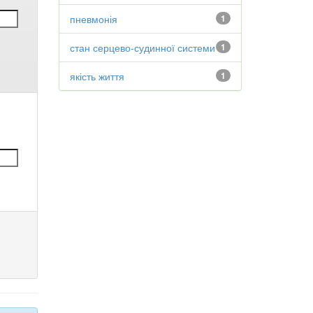
пневмонія
1
стан серцево-судинної системи
1
якість життя
1