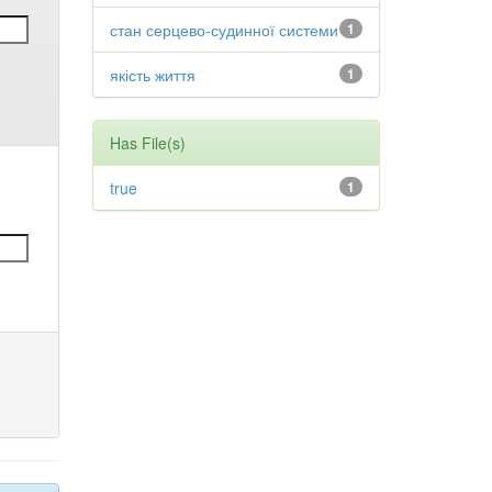
стан серцево-судинної системи
1
якість життя
1
Has File(s)
true
1