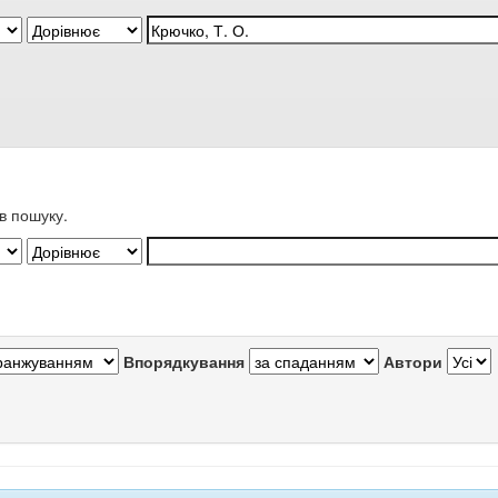
в пошуку.
Впорядкування
Автори