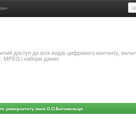
ідка
критий доступ до всіх видів цифрового контенту, вкл
я, MPEG і набори даних
го університету імені О.О.Богомольця