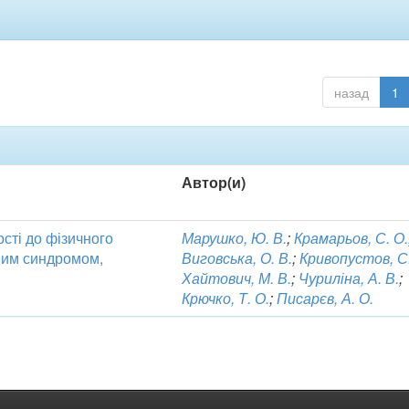
назад
1
Автор(и)
ості до фізичного
Марушко, Ю. В.
;
Крамарьов, С. О.
дним синдромом,
Виговська, О. В.
;
Кривопустов, С.
Хайтович, М. В.
;
Чуриліна, А. В.
;
Крючко, Т. О.
;
Писарєв, А. О.