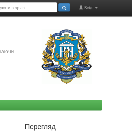
Вхід:
ючаючи
Перегляд