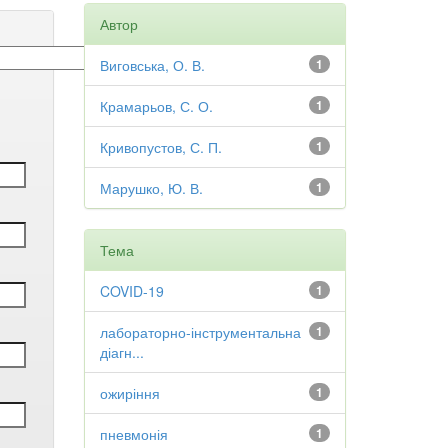
Автор
Виговська, О. В.
1
Крамарьов, С. О.
1
Кривопустов, С. П.
1
Марушко, Ю. В.
1
Тема
COVID-19
1
лабораторно-інструментальна
1
діагн...
ожиріння
1
пневмонія
1