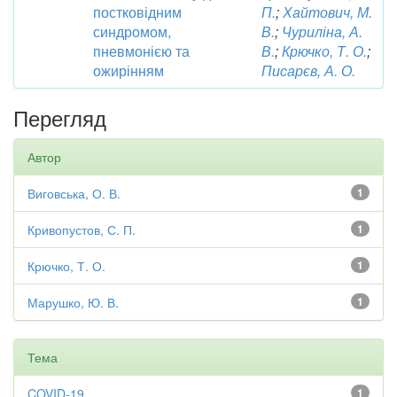
постковідним
П.
;
Хайтович, М.
синдромом,
В.
;
Чуриліна, А.
пневмонією та
В.
;
Крючко, Т. О.
;
ожирінням
Писарєв, А. О.
Перегляд
Автор
Виговська, О. В.
1
Кривопустов, С. П.
1
Крючко, Т. О.
1
Марушко, Ю. В.
1
Тема
COVID-19
1