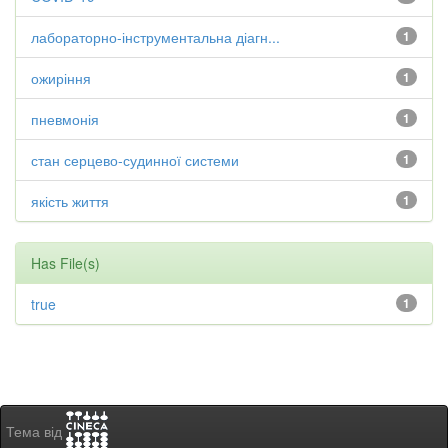
лабораторно-інструментальна діагн...
1
ожиріння
1
пневмонія
1
стан серцево-судинної системи
1
якість життя
1
Has File(s)
true
1
Тема від