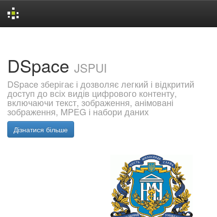
Skip
navigation
DSpace
JSPUI
DSpace зберігає і дозволяє легкий і відкритий
доступ до всіх видів цифрового контенту,
включаючи текст, зображення, анімовані
зображення, MPEG і набори даних
Дізнатися більше