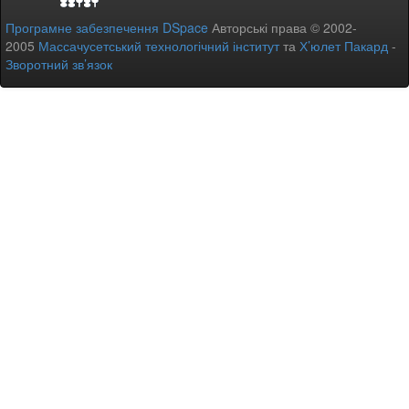
Програмне забезпечення DSpace
Авторські права © 2002-
2005
Массачусетський технологічний інститут
та
Х’юлет Пакард
-
Зворотний зв’язок