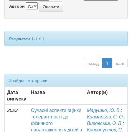
Автори
Результати 1-1 зі 1.
назад
1
далі
Знайдені матеріали:
Дата
Назва
Автор(и)
випуску
2023
Сучасні аспекти оцінки
Марушко, Ю. В.
;
толерантності до
Крамарьов, С. О.
;
фізичного
Виговська, О. В.
;
навантаження у дітей з
Кривопустов, С.