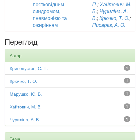
постковідним
П.
;
Хайтович, М.
синдромом,
В.
;
Чуриліна, А.
пневмонією та
В.
;
Крючко, Т. О.
;
ожирінням
Писарєв, А. О.
Перегляд
Автор
Кривопустов, С. П.
1
Крючко, Т. О.
1
Марушко, Ю. В.
1
Хайтович, М. В.
1
Чуриліна, А. В.
1
Тема