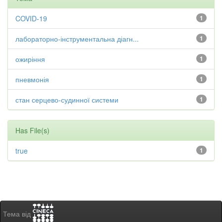
COVID-19
1
лабораторно-інструментальна діагн...
1
ожиріння
1
пневмонія
1
стан серцево-судинної системи
1
Has File(s)
true
1
Тема від