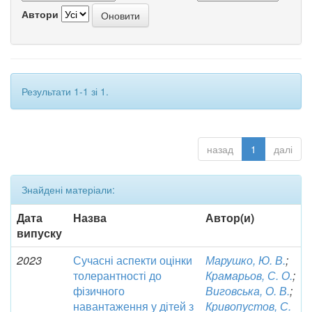
Автори
Результати 1-1 зі 1.
назад
1
далі
Знайдені матеріали:
Дата
Назва
Автор(и)
випуску
2023
Сучасні аспекти оцінки
Марушко, Ю. В.
;
толерантності до
Крамарьов, С. О.
;
фізичного
Виговська, О. В.
;
навантаження у дітей з
Кривопустов, С.