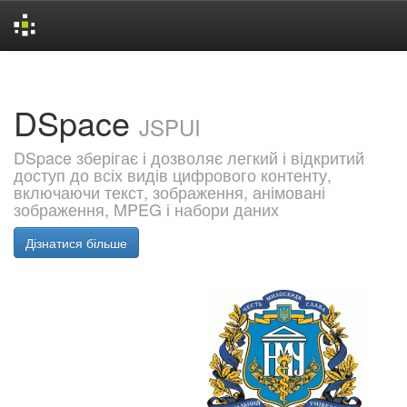
Skip
navigation
DSpace
JSPUI
DSpace зберігає і дозволяє легкий і відкритий
доступ до всіх видів цифрового контенту,
включаючи текст, зображення, анімовані
зображення, MPEG і набори даних
Дізнатися більше