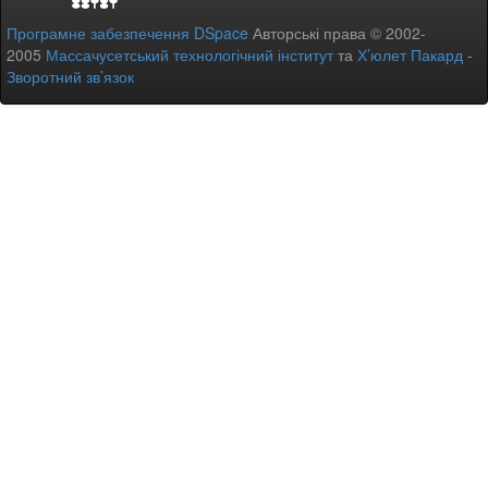
Програмне забезпечення DSpace
Авторські права © 2002-
2005
Массачусетський технологічний інститут
та
Х’юлет Пакард
-
Зворотний зв’язок