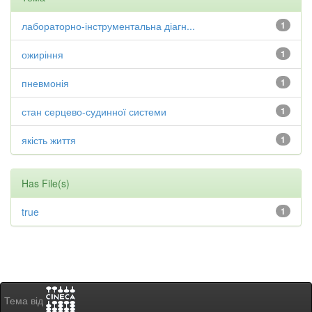
лабораторно-інструментальна діагн...
1
ожиріння
1
пневмонія
1
стан серцево-судинної системи
1
якість життя
1
Has File(s)
true
1
Тема від