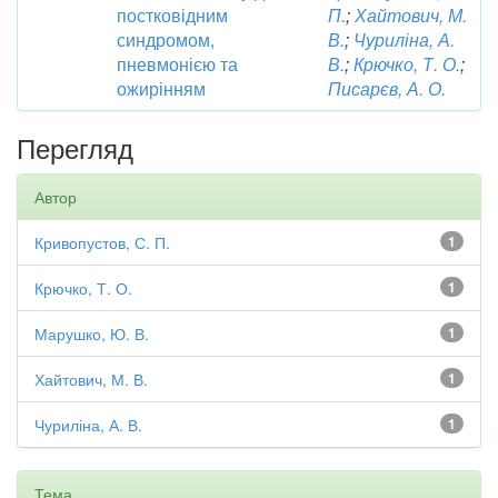
постковідним
П.
;
Хайтович, М.
синдромом,
В.
;
Чуриліна, А.
пневмонією та
В.
;
Крючко, Т. О.
;
ожирінням
Писарєв, А. О.
Перегляд
Автор
Кривопустов, С. П.
1
Крючко, Т. О.
1
Марушко, Ю. В.
1
Хайтович, М. В.
1
Чуриліна, А. В.
1
Тема