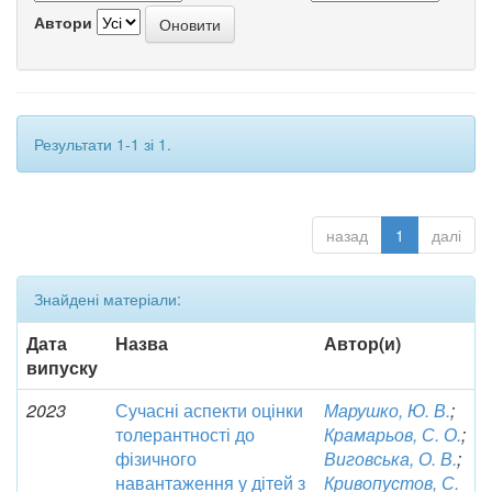
Автори
Результати 1-1 зі 1.
назад
1
далі
Знайдені матеріали:
Дата
Назва
Автор(и)
випуску
2023
Сучасні аспекти оцінки
Марушко, Ю. В.
;
толерантності до
Крамарьов, С. О.
;
фізичного
Виговська, О. В.
;
навантаження у дітей з
Кривопустов, С.