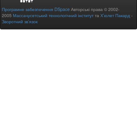
Програмне забезпечення DSpace
Авторські права © 2002-
2005
Массачусетський технологічний інститут
та
Х’юлет Пакард
-
Зворотний зв’язок