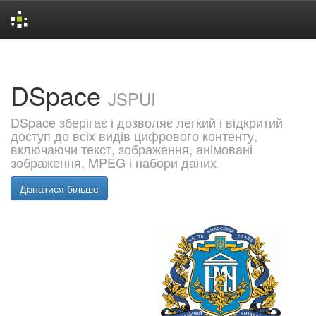
Skip
navigation
DSpace
JSPUI
DSpace зберігає і дозволяє легкий і відкритий
доступ до всіх видів цифрового контенту,
включаючи текст, зображення, анімовані
зображення, MPEG і набори даних
Дізнатися більше