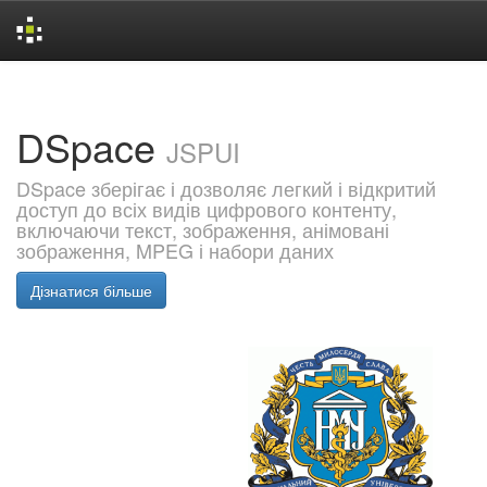
Skip
navigation
DSpace
JSPUI
DSpace зберігає і дозволяє легкий і відкритий
доступ до всіх видів цифрового контенту,
включаючи текст, зображення, анімовані
зображення, MPEG і набори даних
Дізнатися більше