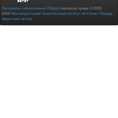
Програмне забезпечення DSpace
Авторські права © 2002-
2005
Массачусетський технологічний інститут
та
Х’юлет Пакард
-
Зворотний зв’язок