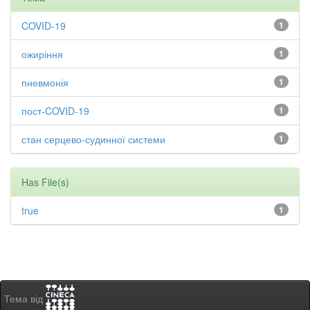
COVID-19
1
ожиріння
1
пневмонія
1
пост-COVID-19
1
стан серцево-судинної системи
1
Has File(s)
true
1
Тема від