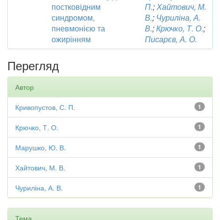
постковідним
П.
;
Хайтович, М.
синдромом,
В.
;
Чуриліна, А.
пневмонією та
В.
;
Крючко, Т. О.
;
ожирінням
Писарєв, А. О.
Перегляд
Автор
Кривопустов, С. П.
1
Крючко, Т. О.
1
Марушко, Ю. В.
1
Хайтович, М. В.
1
Чуриліна, А. В.
1
Тема