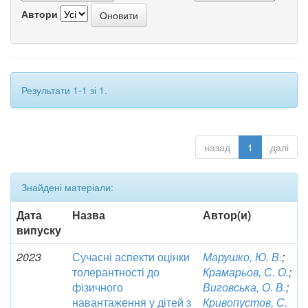
Автори
Результати 1-1 зі 1.
назад
1
далі
Знайдені матеріали:
Дата
Назва
Автор(и)
випуску
2023
Сучасні аспекти оцінки
Марушко, Ю. В.
;
толерантності до
Крамарьов, С. О.
;
фізичного
Виговська, О. В.
;
навантаження у дітей з
Кривопустов, С.