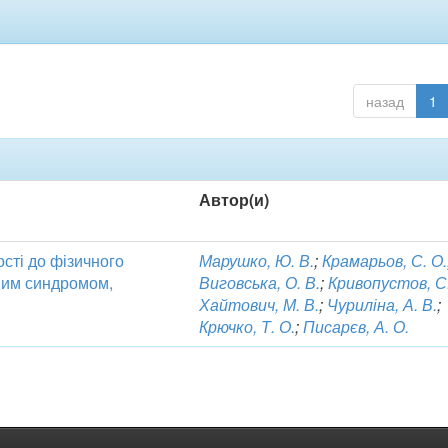
назад
1
Автор(и)
ості до фізичного
Марушко, Ю. В.
;
Крамарьов, С. О.
дним синдромом,
Виговська, О. В.
;
Кривопустов, С.
Хайтович, М. В.
;
Чуриліна, А. В.
;
Крючко, Т. О.
;
Писарєв, А. О.