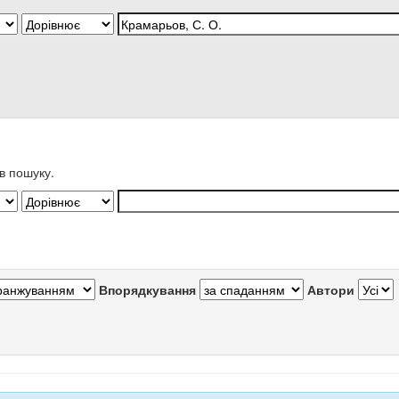
в пошуку.
Впорядкування
Автори