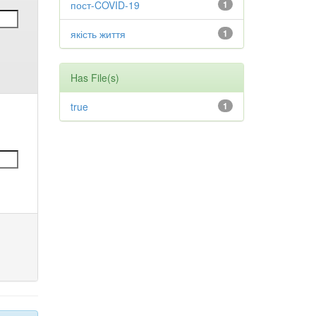
пост-COVID-19
1
якість життя
1
Has File(s)
true
1