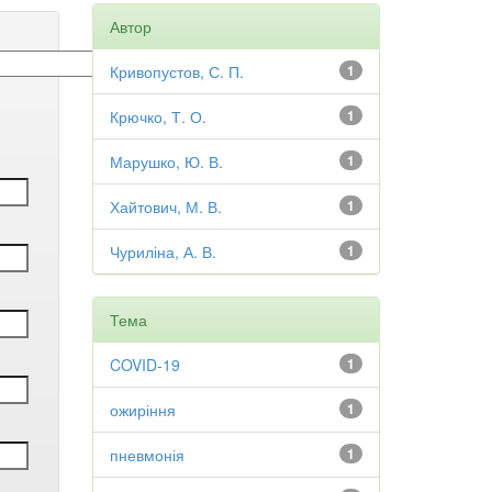
Автор
Кривопустов, С. П.
1
Крючко, Т. О.
1
Марушко, Ю. В.
1
Хайтович, М. В.
1
Чуриліна, А. В.
1
Тема
COVID-19
1
ожиріння
1
пневмонія
1