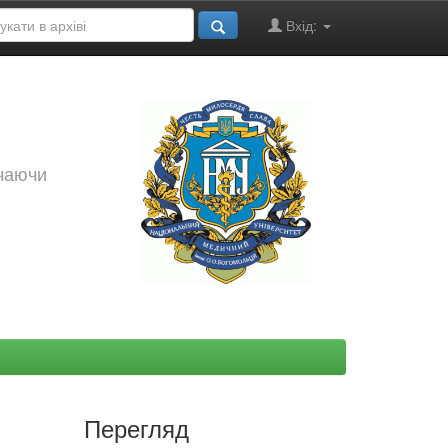
Вхід:
ючаючи
Перегляд