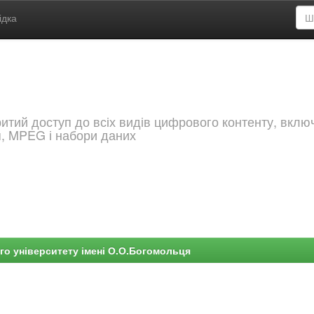
ідка
критий доступ до всіх видів цифрового контенту, вкл
я, MPEG і набори даних
го університету імені О.О.Богомольця