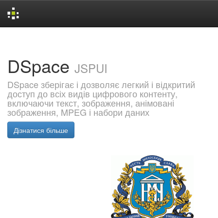
Skip
navigation
DSpace
JSPUI
DSpace зберігає і дозволяє легкий і відкритий
доступ до всіх видів цифрового контенту,
включаючи текст, зображення, анімовані
зображення, MPEG і набори даних
Дізнатися більше