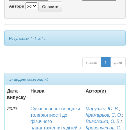
Автори
Результати 1-1 зі 1.
назад
1
далі
Знайдені матеріали:
Дата
Назва
Автор(и)
випуску
2023
Сучасні аспекти оцінки
Марушко, Ю. В.
;
толерантності до
Крамарьов, С. О.
;
фізичного
Виговська, О. В.
;
навантаження у дітей з
Кривопустов, С.