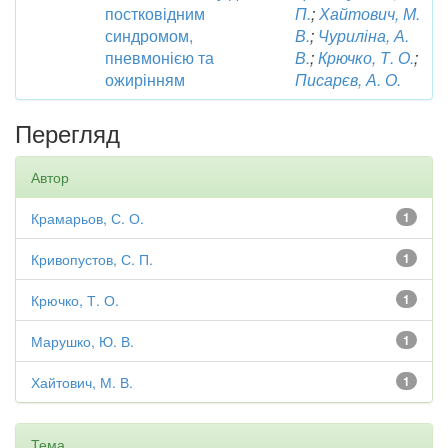
постковідним
П.
;
Хайтович, М.
синдромом,
В.
;
Чуриліна, А.
пневмонією та
В.
;
Крючко, Т. О.
;
ожирінням
Писарєв, А. О.
Перегляд
Автор
Крамарьов, С. О.
1
Кривопустов, С. П.
1
Крючко, Т. О.
1
Марушко, Ю. В.
1
Хайтович, М. В.
1
Тема