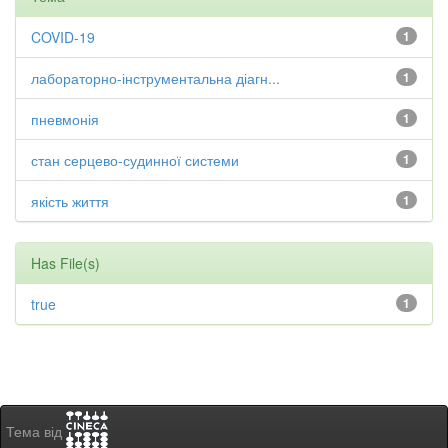
COVID-19
1
лабораторно-інструментальна діагн...
1
пневмонія
1
стан серцево-судинної системи
1
якість життя
1
Has File(s)
true
1
Тема від