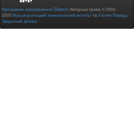
Програмне забезпечення DSpace
Авторські права © 2002-
2005
Массачусетський технологічний інститут
та
Х’юлет Пакард
-
Зворотний зв’язок