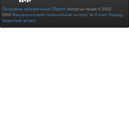
Програмне забезпечення DSpace
Авторські права © 2002-
2005
Массачусетський технологічний інститут
та
Х’юлет Пакард
-
Зворотний зв’язок