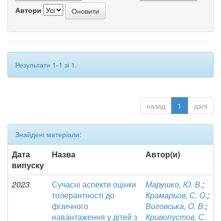
Автори
Результати 1-1 зі 1.
назад
1
далі
Знайдені матеріали:
Дата
Назва
Автор(и)
випуску
2023
Сучасні аспекти оцінки
Марушко, Ю. В.
;
толерантності до
Крамарьов, С. О.
;
фізичного
Виговська, О. В.
;
навантаження у дітей з
Кривопустов, С.