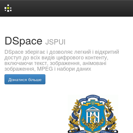
Skip
navigation
DSpace
JSPUI
DSpace зберігає і дозволяє легкий і відкритий
доступ до всіх видів цифрового контенту,
включаючи текст, зображення, анімовані
зображення, MPEG і набори даних
Дізнатися більше