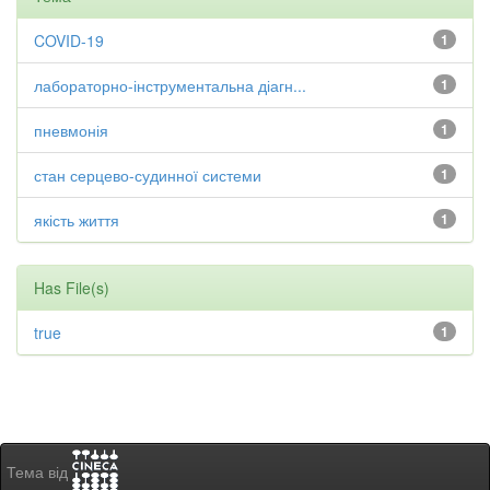
COVID-19
1
лабораторно-інструментальна діагн...
1
пневмонія
1
стан серцево-судинної системи
1
якість життя
1
Has File(s)
true
1
Тема від