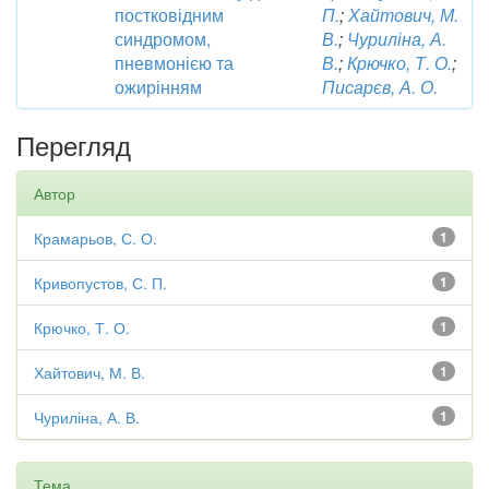
постковідним
П.
;
Хайтович, М.
синдромом,
В.
;
Чуриліна, А.
пневмонією та
В.
;
Крючко, Т. О.
;
ожирінням
Писарєв, А. О.
Перегляд
Автор
Крамарьов, С. О.
1
Кривопустов, С. П.
1
Крючко, Т. О.
1
Хайтович, М. В.
1
Чуриліна, А. В.
1
Тема