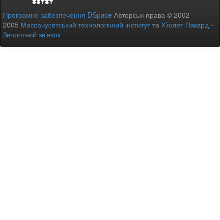
Програмне забезпечення DSpace
Авторські права © 2002-
2005
Массачусетський технологічний інститут
та
Х’юлет Пакард
-
Зворотний зв’язок