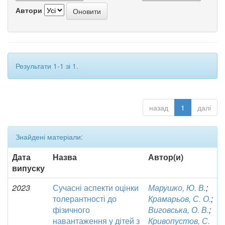
Автори
Результати 1-1 зі 1.
назад
1
далі
Знайдені матеріали:
Дата
Назва
Автор(и)
випуску
2023
Сучасні аспекти оцінки
Марушко, Ю. В.
;
толерантності до
Крамарьов, С. О.
;
фізичного
Виговська, О. В.
;
навантаження у дітей з
Кривопустов, С.