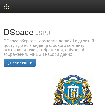
Skip
navigation
DSpace
JSPUI
DSpace зберігає і дозволяє легкий і відкритий
доступ до всіх видів цифрового контенту,
включаючи текст, зображення, анімовані
зображення, MPEG і набори даних
Дізнатися більше