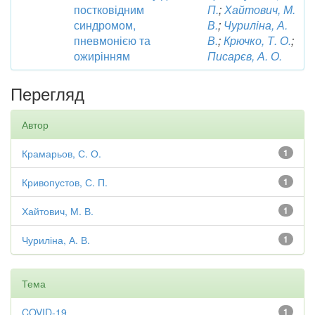
постковідним
П.
;
Хайтович, М.
синдромом,
В.
;
Чуриліна, А.
пневмонією та
В.
;
Крючко, Т. О.
;
ожирінням
Писарєв, А. О.
Перегляд
Автор
Крамарьов, С. О.
1
Кривопустов, С. П.
1
Хайтович, М. В.
1
Чуриліна, А. В.
1
Тема
COVID-19
1