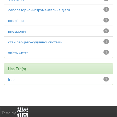
лабораторно-інструментальна діагн...
1
ожиріння
1
пневмонія
1
стан серцево-судинної системи
1
якість життя
1
Has File(s)
true
1
Тема від