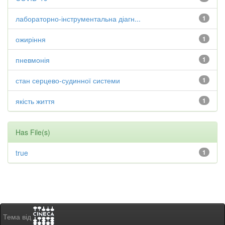
лабораторно-інструментальна діагн...
1
ожиріння
1
пневмонія
1
стан серцево-судинної системи
1
якість життя
1
Has File(s)
true
1
Тема від