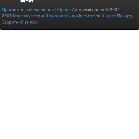
Програмне забезпечення DSpace
Авторські права © 2002-
2005
Массачусетський технологічний інститут
та
Х’юлет Пакард
-
Зворотний зв’язок