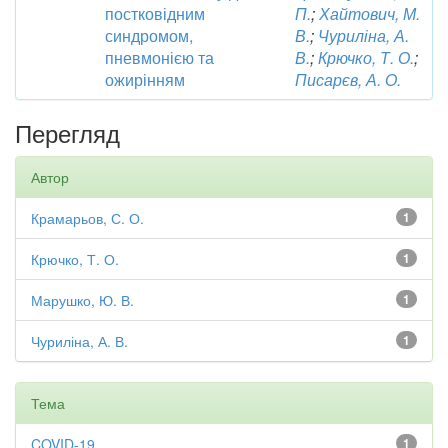
постковідним
П.
;
Хайтович, М.
синдромом,
В.
;
Чуриліна, А.
пневмонією та
В.
;
Крючко, Т. О.
;
ожирінням
Писарєв, А. О.
Перегляд
Автор
Крамарьов, С. О.
1
Крючко, Т. О.
1
Марушко, Ю. В.
1
Чуриліна, А. В.
1
Тема
COVID-19
1