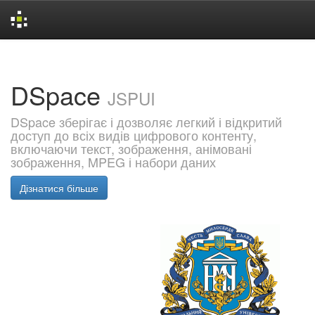
Skip
navigation
DSpace
JSPUI
DSpace зберігає і дозволяє легкий і відкритий
доступ до всіх видів цифрового контенту,
включаючи текст, зображення, анімовані
зображення, MPEG і набори даних
Дізнатися більше