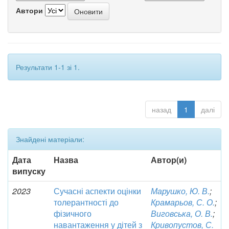
Автори
Результати 1-1 зі 1.
назад
1
далі
Знайдені матеріали:
Дата
Назва
Автор(и)
випуску
2023
Сучасні аспекти оцінки
Марушко, Ю. В.
;
толерантності до
Крамарьов, С. О.
;
фізичного
Виговська, О. В.
;
навантаження у дітей з
Кривопустов, С.