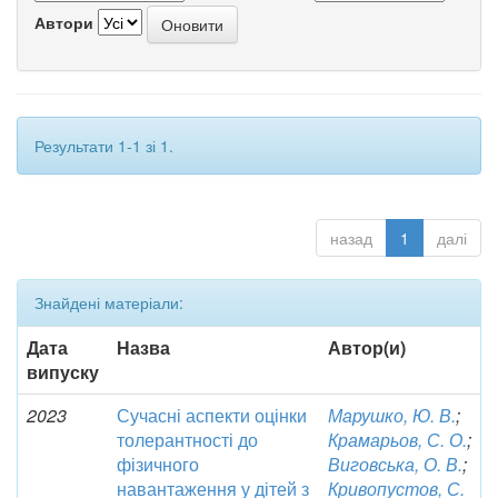
Автори
Результати 1-1 зі 1.
назад
1
далі
Знайдені матеріали:
Дата
Назва
Автор(и)
випуску
2023
Сучасні аспекти оцінки
Марушко, Ю. В.
;
толерантності до
Крамарьов, С. О.
;
фізичного
Виговська, О. В.
;
навантаження у дітей з
Кривопустов, С.