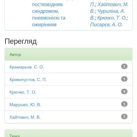
постковідним
П.
;
Хайтович, М.
синдромом,
В.
;
Чуриліна, А.
пневмонією та
В.
;
Крючко, Т. О.
;
ожирінням
Писарєв, А. О.
Перегляд
Автор
Крамарьов, С. О.
1
Кривопустов, С. П.
1
Крючко, Т. О.
1
Марушко, Ю. В.
1
Хайтович, М. В.
1
Тема