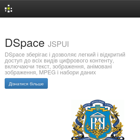
Skip
navigation
DSpace
JSPUI
DSpace зберігає і дозволяє легкий і відкритий
доступ до всіх видів цифрового контенту,
включаючи текст, зображення, анімовані
зображення, MPEG і набори даних
Дізнатися більше