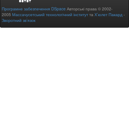
Програмне забезпечення DSpace
Авторські права © 2002-
2005
Массачусетський технологічний інститут
та
Х’юлет Пакард
-
Зворотний зв’язок