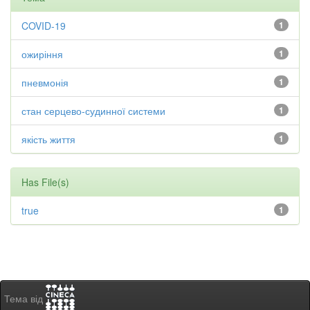
COVID-19
1
ожиріння
1
пневмонія
1
стан серцево-судинної системи
1
якість життя
1
Has File(s)
true
1
Тема від