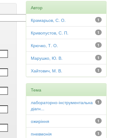
Автор
Крамарьов, С. О.
1
Кривопустов, С. П.
1
Крючко, Т. О.
1
Марушко, Ю. В.
1
Хайтович, М. В.
1
Тема
лабораторно-інструментальна
1
діагн...
ожиріння
1
пневмонія
1