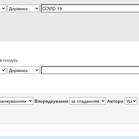
в пошуку.
Впорядкування
Автори