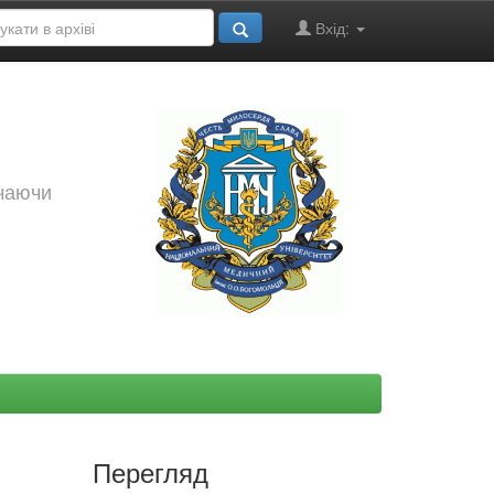
Вхід:
ючаючи
Перегляд