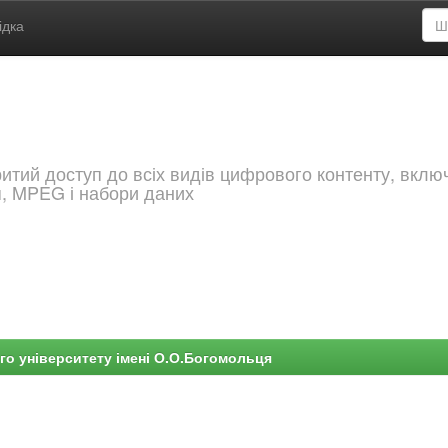
ідка
критий доступ до всіх видів цифрового контенту, вкл
я, MPEG і набори даних
го університету імені О.О.Богомольця