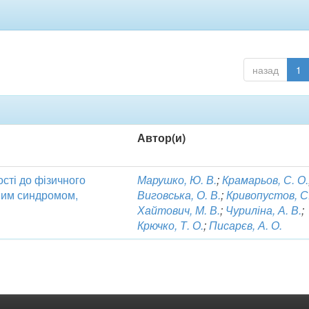
назад
1
Автор(и)
ості до фізичного
Марушко, Ю. В.
;
Крамарьов, С. О.
дним синдромом,
Виговська, О. В.
;
Кривопустов, С.
Хайтович, М. В.
;
Чуриліна, А. В.
;
Крючко, Т. О.
;
Писарєв, А. О.