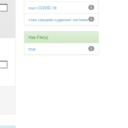
пост-COVID-19
1
стан серцево-судинної системи
1
Has File(s)
true
1